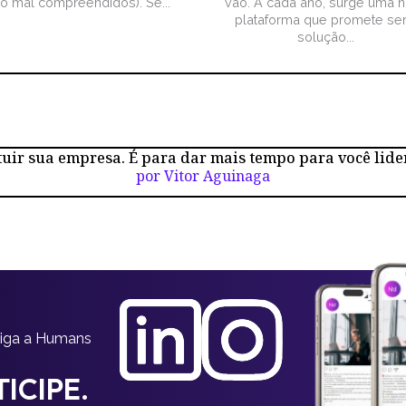
ão mal compreendidos). Se...
vão. A cada ano, surge uma 
plataforma que promete ser
solução...
tuir sua empresa. É para dar mais tempo para você lide
por Vitor Aguinaga
siga a Humans
ICIPE.