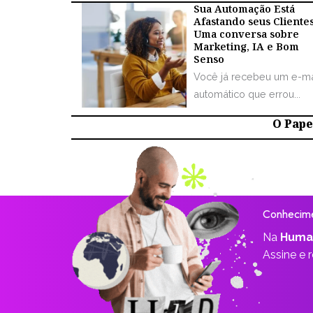
Sua Automação Está
Afastando seus Cliente
Uma conversa sobre
Marketing, IA e Bom
Senso
Você já recebeu um e-ma
automático que errou...
O Papel
Conhecime
Na
Huma
Assine e 