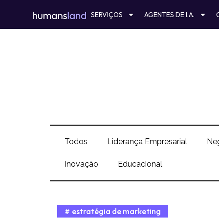
Ir
SERVIÇOS
AGENTES DE I.A.
para
o
conteúdo
Todos
Liderança Empresarial
Ne
Inovação
Educacional
estratégia de marketing