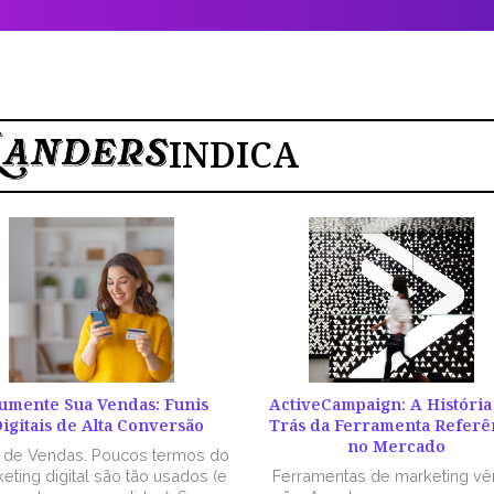
INDICA
umente Sua Vendas: Funis
ActiveCampaign: A História
igitais de Alta Conversão
Trás da Ferramenta Referê
no Mercado
l de Vendas. Poucos termos do
eting digital são tão usados (e
Ferramentas de marketing v