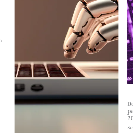
á
s
D
p
2
Se