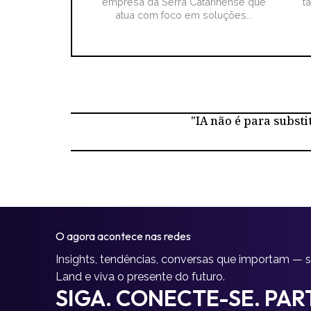
empresa da Serra Catarinense que
t
atua com foco em soluções...
"IA não é para substi
O agora acontece nas redes
Insights, tendências, conversas que importam — 
Land e viva o presente do futuro.
SIGA. CONECTE-SE. PART