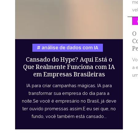
me
vel
O
C
P
análise de dados com IA
Cansado do Hype? Aqui Está o
Vo
Que Realmente Funciona com IA
a 
em Empresas Brasileiras
uma
IA para criar campanhas mágicas. IA para
transformar sua empresa do dia para a
noite.Se você é empresário no Brasil, já deve
ter ouvido promessas assim.E eu sei que, no
fundo, você também está cansado...