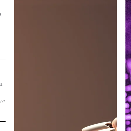
a
u
 é?