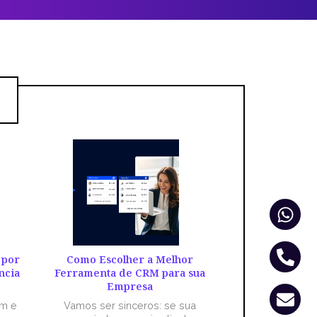
Wha
Pho
Env
alt
 por
Como Escolher a Melhor
ncia
Ferramenta de CRM para sua
Empresa
êm e
Vamos ser sinceros: se sua