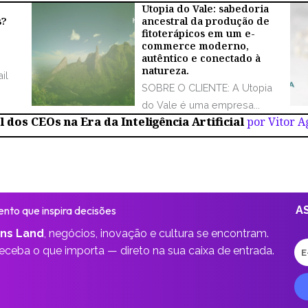
Utopia do Vale: sabedoria
s?
ancestral da produção de
fitoterápicos em um e-
commerce moderno,
autêntico e conectado à
natureza.
il
SOBRE O CLIENTE: A Utopia
do Vale é uma empresa...
 dos CEOs na Era da Inteligência Artificial
por Vitor 
nto que inspira decisões
A
ns Land
,
negócios, inovação e cultura se encontram.
E-
receba o que importa —
direto na sua caixa de entrada.
ma