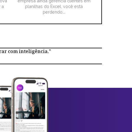
nova
empresa ainda gerencia clientes em
 a
planilhas do Excel, você está
perdendo...
rar com inteligência."