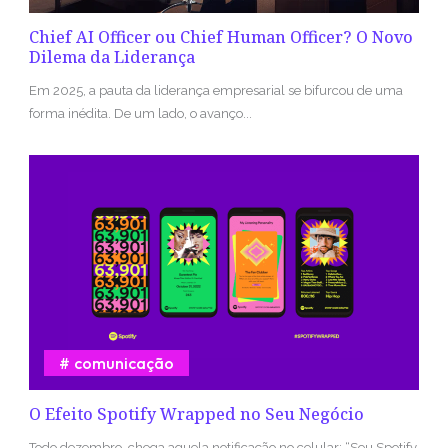
Chief AI Officer ou Chief Human Officer? O Novo
Dilema da Liderança
Em 2025, a pauta da liderança empresarial se bifurcou de uma
forma inédita. De um lado, o avanço...
comunicação
O Efeito Spotify Wrapped no Seu Negócio
Todo dezembro, chega aquela notificação no celular: “Seu Spotify