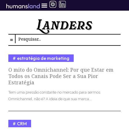
Ir
para
o
conteúdo
Search
estratégia de marketing
O mito do Omnichannel: Por que Estar em
Todos os Canais Pode Ser a Sua Pior
Estratégia
Tem uma pressão constante no mercado para sermos
Omnichannel, não é? A ideia de que sua marca...
CRM