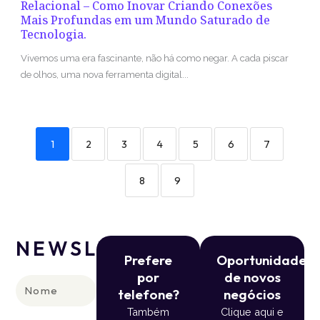
Relacional – Como Inovar Criando Conexões
Mais Profundas em um Mundo Saturado de
Tecnologia.
Vivemos uma era fascinante, não há como negar. A cada piscar
de olhos, uma nova ferramenta digital...
1
2
3
4
5
6
7
8
9
NEWSLETTER
Prefere
Oportunidade
por
de novos
Nome
telefone?
negócios
Também
Clique aqui e