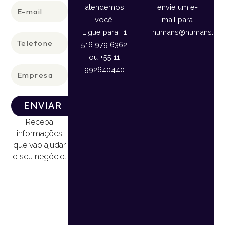
E-
atendemos
envie um e-
mail
você.
mail para
Ligue para +1
humans@humans.lan
Telefone
516 979 6362
ou +55 11
Empresa
992640440
ENVIAR
Receba
informações
que vão ajudar
o seu negócio.