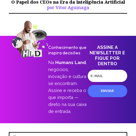
O Papel dos CEOs na Era da Inteligência Artificial
por Vitor Aguinaga
Conhecimento que
ASSINE A
inspira decisões
NEWSLETTER E
FIQUE POR
Na
Humans Land
,
DENTRO
negócios,
E-
inovação e cultura
mail
se encontram.
Assine e receba o
ENVIAR
que importa —
direto na sua caixa
de entrada.