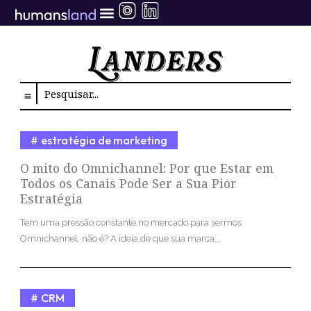
Ir
para
o
conteúdo
Search
estratégia de marketing
O mito do Omnichannel: Por que Estar em
Todos os Canais Pode Ser a Sua Pior
Estratégia
Tem uma pressão constante no mercado para sermos
Omnichannel, não é? A ideia de que sua marca...
CRM