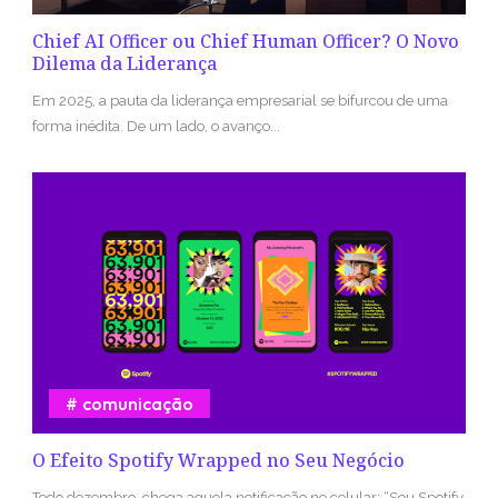
Chief AI Officer ou Chief Human Officer? O Novo
Dilema da Liderança
Em 2025, a pauta da liderança empresarial se bifurcou de uma
forma inédita. De um lado, o avanço...
comunicação
O Efeito Spotify Wrapped no Seu Negócio
Todo dezembro, chega aquela notificação no celular: “Seu Spotify