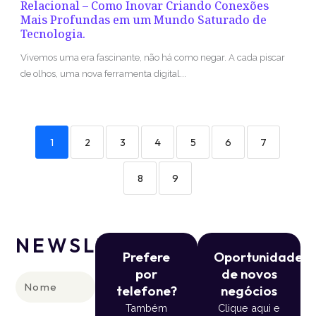
Relacional – Como Inovar Criando Conexões
Mais Profundas em um Mundo Saturado de
Tecnologia.
Vivemos uma era fascinante, não há como negar. A cada piscar
de olhos, uma nova ferramenta digital...
1
2
3
4
5
6
7
8
9
NEWSLETTER
Prefere
Oportunidade
por
de novos
Nome
telefone?
negócios
Também
Clique aqui e