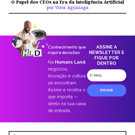
O Papel dos CEOs na Era da Inteligência Artificial
por Vitor Aguinaga
Conhecimento que
ASSINE A
inspira decisões
NEWSLETTER E
FIQUE POR
Na
Humans Land
,
DENTRO
negócios,
E-
inovação e cultura
mail
se encontram.
Assine e receba o
ENVIAR
que importa —
direto na sua caixa
de entrada.