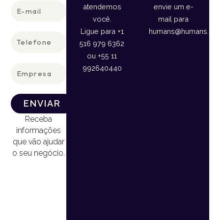
E-
atendemos
envie um e-
mail
você.
mail para
Ligue para +1
humans@humans.lan
Telefone
516 979 6362
ou +55 11
Empresa
992640440
ENVIAR
Receba
informações
que vão ajudar
o seu negócio.