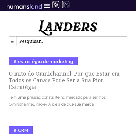
Ir
para
o
conteúdo
Search
estratégia de marketing
O mito do Omnichannel: Por que Estar em
Todos os Canais Pode Ser a Sua Pior
Estratégia
Tem uma pressão constante no mercado para sermos
Omnichannel, não é? A ideia de que sua marca...
CRM