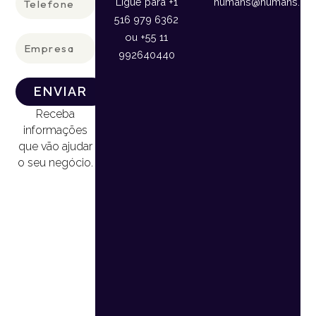
Ligue para +1
humans@humans.lan
516 979 6362
ou +55 11
Empresa
992640440
ENVIAR
Receba
informações
que vão ajudar
o seu negócio.