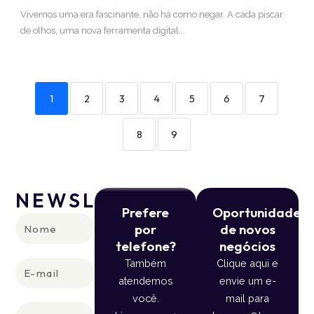
Vivemos uma era fascinante, não há como negar. A cada piscar
de olhos, uma nova ferramenta digital...
1
2
3
4
5
6
7
8
9
NEWSLETTER
Prefere
Oportunidade
Nome
por
de novos
telefone?
negócios
Também
Clique aqui e
E-
atendemos
envie um e-
mail
você.
mail para
Telefone