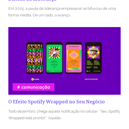
Em 2025, a pauta da liderança empresarial se bifurcou de uma
forma inédita. De um lado, o avanço...
comunicação
O Efeito Spotify Wrapped no Seu Negócio
Todo dezembro, chega aquela notificação no celular: “Seu Spotify
Wrapped está pronto!”. Aquele...