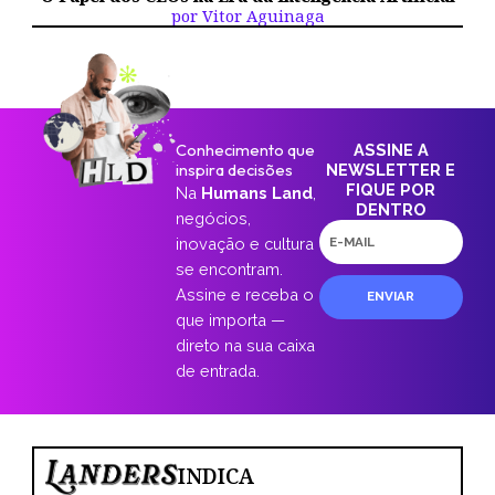
por Vitor Aguinaga
Conhecimento que
ASSINE A
inspira decisões
NEWSLETTER E
FIQUE POR
Na
Humans Land
,
DENTRO
negócios,
E-
inovação e cultura
mail
se encontram.
Assine e receba o
ENVIAR
que importa —
direto na sua caixa
de entrada.
INDICA