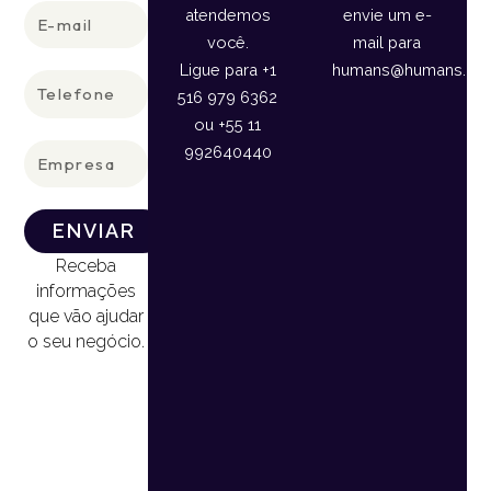
E-
atendemos
envie um e-
mail
você.
mail para
Ligue para +1
humans@humans.lan
Telefone
516 979 6362
ou +55 11
Empresa
992640440
ENVIAR
Receba
informações
que vão ajudar
o seu negócio.