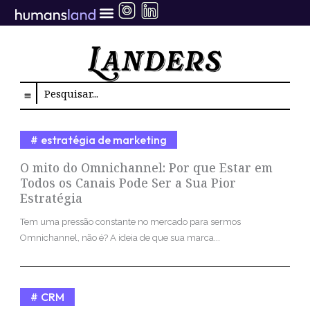
Ir
para
o
conteúdo
Search
estratégia de marketing
O mito do Omnichannel: Por que Estar em
Todos os Canais Pode Ser a Sua Pior
Estratégia
Tem uma pressão constante no mercado para sermos
Omnichannel, não é? A ideia de que sua marca...
CRM