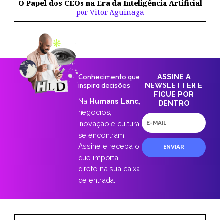
O Papel dos CEOs na Era da Inteligência Artificial
por Vitor Aguinaga
Conhecimento que
ASSINE A
inspira decisões
NEWSLETTER E
FIQUE POR
Na
Humans Land
,
DENTRO
negócios,
E-
inovação e cultura
mail
se encontram.
Assine e receba o
ENVIAR
que importa —
direto na sua caixa
de entrada.