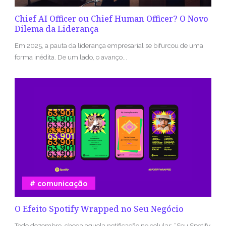
Chief AI Officer ou Chief Human Officer? O Novo
Dilema da Liderança
Em 2025, a pauta da liderança empresarial se bifurcou de uma
forma inédita. De um lado, o avanço...
comunicação
O Efeito Spotify Wrapped no Seu Negócio
Todo dezembro, chega aquela notificação no celular: “Seu Spotify