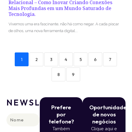
Relacional – Como Inovar Criando Conexões
Mais Profundas em um Mundo Saturado de
Tecnologia.
Vivemos uma era fascinante, não há como negar. A cada piscar
de olhos, uma nova ferramenta digital...
1
2
3
4
5
6
7
8
9
NEWSLETTER
Prefere
Oportunidade
por
de novos
Nome
telefone?
negócios
Também
Clique aqui e