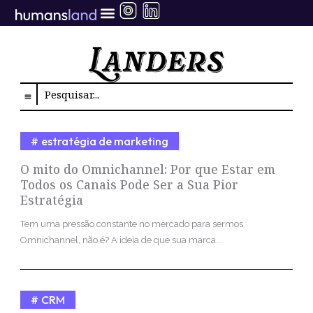
Ir
para
o
conteúdo
Search
estratégia de marketing
O mito do Omnichannel: Por que Estar em
Todos os Canais Pode Ser a Sua Pior
Estratégia
Tem uma pressão constante no mercado para sermos
Omnichannel, não é? A ideia de que sua marca...
CRM