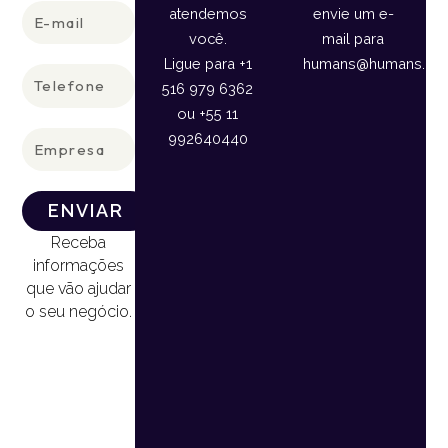
E-
atendemos
envie um e-
mail
você.
mail para
Ligue para +1
humans@humans.lan
Telefone
516 979 6362
ou +55 11
Empresa
992640440
ENVIAR
Receba
informações
que vão ajudar
o seu negócio.