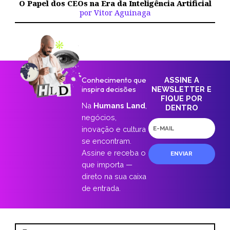
O Papel dos CEOs na Era da Inteligência Artificial
por Vitor Aguinaga
Conhecimento que
ASSINE A
inspira decisões
NEWSLETTER E
FIQUE POR
Na
Humans Land
,
DENTRO
negócios,
E-
inovação e cultura
mail
se encontram.
Assine e receba o
ENVIAR
que importa —
direto na sua caixa
de entrada.