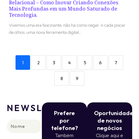
Relacional – Como Inovar Criando Conexões
Mais Profundas em um Mundo Saturado de
Tecnologia.
Vivemos uma era fascinante, não há como negar. A cada piscar
de olhos, uma nova ferramenta digital...
1
2
3
4
5
6
7
8
9
NEWSLETTER
Prefere
Oportunidade
por
de novos
Nome
telefone?
negócios
Também
Clique aqui e