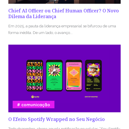
Chief AI Officer ou Chief Human Officer? O Novo
Dilema da Liderança
Em 2025, a pauta da liderança empresarial se bifurcou de uma
forma inédita. De um lado, o avanço...
comunicação
O Efeito Spotify Wrapped no Seu Negócio
Todo dezembro, chega aquela notificação no celular: “Seu Spotify