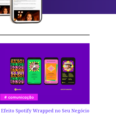
comunicação
 Efeito Spotify Wrapped no Seu Negócio