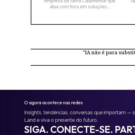
empresa da Serra Catarinense que
t
atua com foco em soluções...
"IA não é para substi
O agora acontece nas redes
Insights, tendências, conversas que importam — 
Land e viva o presente do futuro.
SIGA. CONECTE-SE. PART