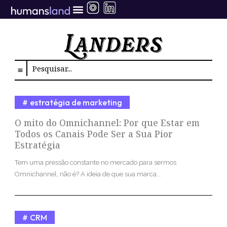
Ir
para
o
conteúdo
Search
estratégia de marketing
O mito do Omnichannel: Por que Estar em
Todos os Canais Pode Ser a Sua Pior
Estratégia
Tem uma pressão constante no mercado para sermos
Omnichannel, não é? A ideia de que sua marca...
CRM