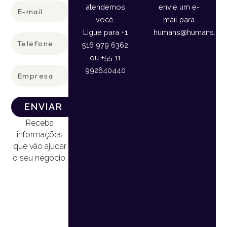
E-
atendemos
envie um e-
mail
você.
mail para
Ligue para +1
humans@humans.lan
Telefone
516 979 6362
ou +55 11
Empresa
992640440
ENVIAR
Receba
informações
que vão ajudar
o seu negócio.