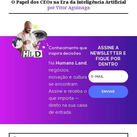
O Papel dos CEOs na Era da Inteligência Artificial
por Vitor Aguinaga
Conhecimento que
ASSINE A
inspira decisões
NEWSLETTER E
FIQUE POR
Na
Humans Land
,
DENTRO
negócios,
E-
inovação e cultura
mail
se encontram.
Assine e receba o
ENVIAR
que importa —
direto na sua caixa
de entrada.