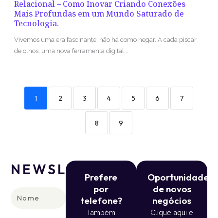
Relacional – Como Inovar Criando Conexões
Mais Profundas em um Mundo Saturado de
Tecnologia.
Vivemos uma era fascinante, não há como negar. A cada piscar
de olhos, uma nova ferramenta digital...
1
2
3
4
5
6
7
8
9
NEWSLETTER
Prefere
Oportunidade
por
de novos
Nome
telefone?
negócios
Também
Clique aqui e