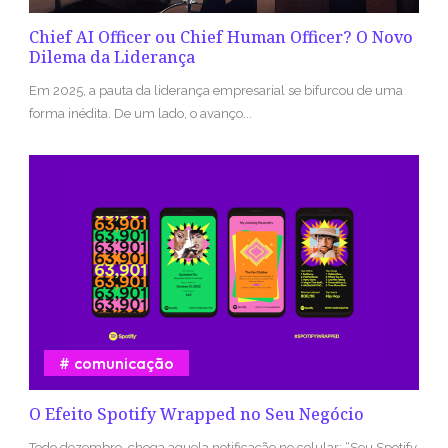
Chief AI Officer ou Chief Human Officer? O Novo
Dilema da Liderança
Em 2025, a pauta da liderança empresarial se bifurcou de uma
forma inédita. De um lado, o avanço...
comunicação
O Efeito Spotify Wrapped no Seu Negócio
Todo dezembro, chega aquela notificação no celular: “Seu Spotify