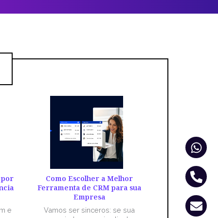
Wha
Pho
Env
alt
 por
Como Escolher a Melhor
ncia
Ferramenta de CRM para sua
Empresa
êm e
Vamos ser sinceros: se sua