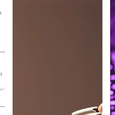
a
u
 é?