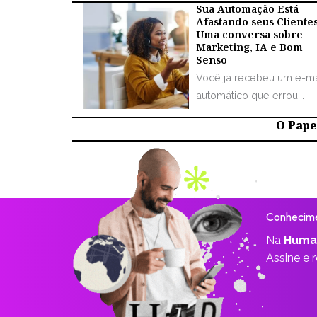
Sua Automação Está
Afastando seus Cliente
Uma conversa sobre
Marketing, IA e Bom
Senso
Você já recebeu um e-ma
automático que errou...
O Papel
Conhecime
Na
Huma
Assine e 