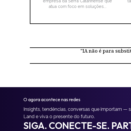
empresa da Serra Catarinense que
t
atua com foco em soluções...
"IA não é para substi
O agora acontece nas redes
Insights, tendências, conversas que importam — 
Land e viva o presente do futuro.
SIGA. CONECTE-SE. PART