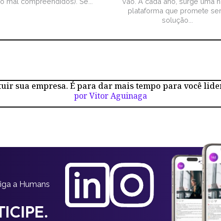
ão mal compreendidos). Se...
vão. A cada ano, surge uma 
plataforma que promete ser
solução...
tuir sua empresa. É para dar mais tempo para você lide
por Vitor Aguinaga
siga a Humans
ICIPE.