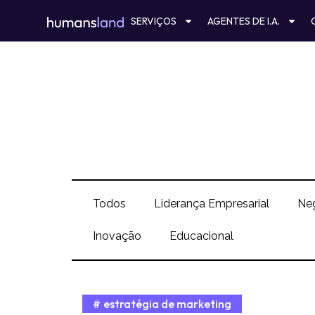
Ir
SERVIÇOS
AGENTES DE I.A.
para
o
conteúdo
Todos
Liderança Empresarial
Ne
Inovação
Educacional
estratégia de marketing