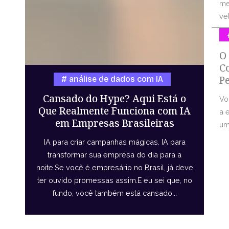
me
vel
O
C
P
análise de dados com IA
Cansado do Hype? Aqui Está o
Vo
Que Realmente Funciona com IA
a 
em Empresas Brasileiras
uma
IA para criar campanhas mágicas. IA para
transformar sua empresa do dia para a
noite.Se você é empresário no Brasil, já deve
ter ouvido promessas assim.E eu sei que, no
fundo, você também está cansado...