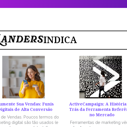
INDICA
umente Sua Vendas: Funis
ActiveCampaign: A História
igitais de Alta Conversão
Trás da Ferramenta Referê
no Mercado
l de Vendas. Poucos termos do
eting digital são tão usados (e
Ferramentas de marketing v