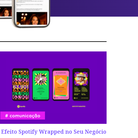
comunicação
 Efeito Spotify Wrapped no Seu Negócio