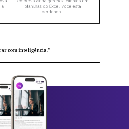
nova
empresa ainda gerencia clientes em
 a
planilhas do Excel, você está
perdendo...
rar com inteligência."