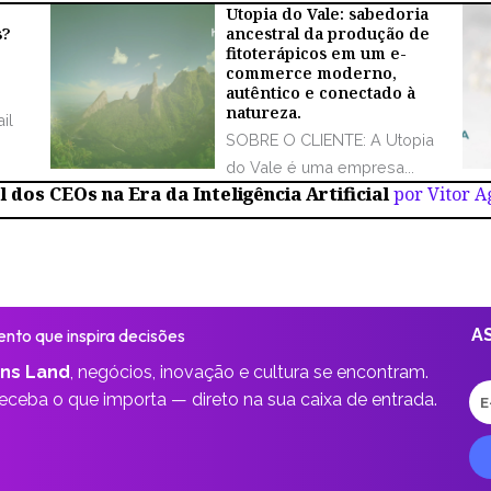
Utopia do Vale: sabedoria
s?
ancestral da produção de
fitoterápicos em um e-
commerce moderno,
autêntico e conectado à
natureza.
il
SOBRE O CLIENTE: A Utopia
do Vale é uma empresa...
 dos CEOs na Era da Inteligência Artificial
por Vitor 
nto que inspira decisões
A
ns Land
,
negócios, inovação e cultura se encontram.
E-
receba o que importa —
direto na sua caixa de entrada.
ma