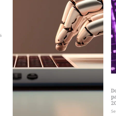
á
s
D
p
2
Se