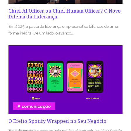
Chief AI Officer ou Chief Human Officer? O Novo
Dilema da Liderança
Em 2025, a pauta da liderança empresarial se bifurcou de uma
forma inédita. De um lado, o avanço...
comunicação
O Efeito Spotify Wrapped no Seu Negócio
Todo dezembro, chega aquela notificação no celular: “Seu Spotify