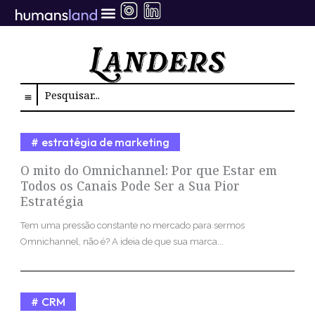
Ir
para
o
conteúdo
Search
estratégia de marketing
O mito do Omnichannel: Por que Estar em
Todos os Canais Pode Ser a Sua Pior
Estratégia
Tem uma pressão constante no mercado para sermos
Omnichannel, não é? A ideia de que sua marca...
CRM