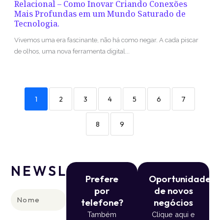
Relacional – Como Inovar Criando Conexões
Mais Profundas em um Mundo Saturado de
Tecnologia.
Vivemos uma era fascinante, não há como negar. A cada piscar
de olhos, uma nova ferramenta digital...
1
2
3
4
5
6
7
8
9
NEWSLETTER
Prefere
Oportunidade
por
de novos
Nome
telefone?
negócios
Também
Clique aqui e