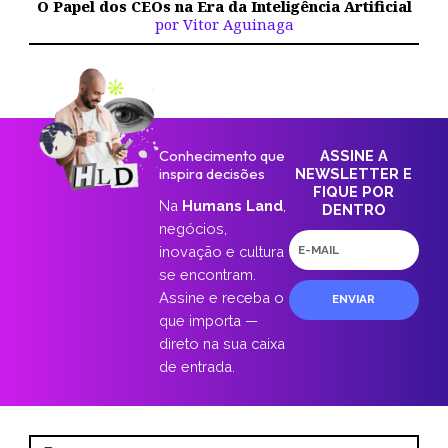
O Papel dos CEOs na Era da Inteligência Artificial
por Vitor Aguinaga
Conhecimento que
ASSINE A
inspira decisões
NEWSLETTER E
FIQUE POR
Na
Humans Land
,
DENTRO
negócios,
E-
inovação e cultura
mail
se encontram.
Assine e receba o
ENVIAR
que importa —
direto na sua caixa
de entrada.