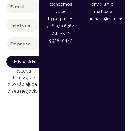
E-
atendemos
envie um e-
mail
você.
mail para
Ligue para +1
humans@humans.lan
Telefone
516 979 6362
ou +55 11
Empresa
992640440
ENVIAR
Receba
informações
que vão ajudar
o seu negócio.