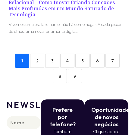
Relacional – Como Inovar Criando Conexões
Mais Profundas em um Mundo Saturado de
Tecnologia.
Vivemos uma era fascinante, não há como negar. A cada piscar
de olhos, uma nova ferramenta digital...
1
2
3
4
5
6
7
8
9
NEWSLETTER
Prefere
Oportunidade
por
de novos
Nome
telefone?
negócios
Também
Clique aqui e