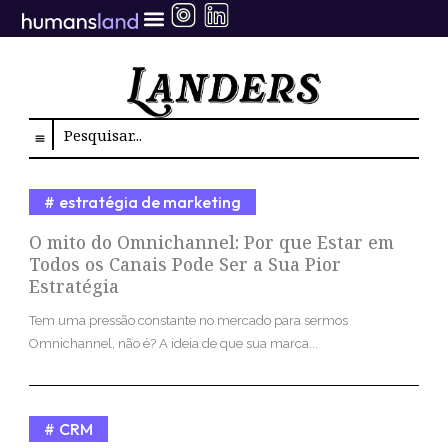
Ir
para
o
conteúdo
Search
estratégia de marketing
O mito do Omnichannel: Por que Estar em
Todos os Canais Pode Ser a Sua Pior
Estratégia
Tem uma pressão constante no mercado para sermos
Omnichannel, não é? A ideia de que sua marca...
CRM