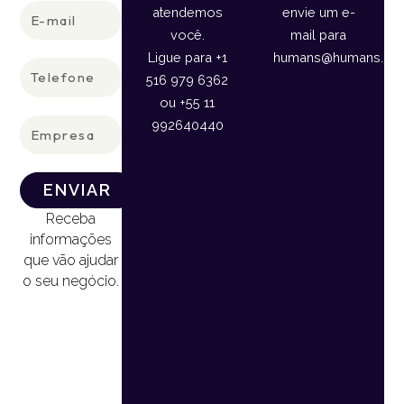
E-
atendemos
envie um e-
mail
você.
mail para
Ligue para +1
humans@humans.lan
Telefone
516 979 6362
ou +55 11
Empresa
992640440
ENVIAR
Receba
informações
que vão ajudar
o seu negócio.