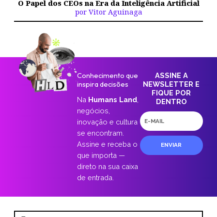
O Papel dos CEOs na Era da Inteligência Artificial
por Vitor Aguinaga
Conhecimento que
ASSINE A
inspira decisões
NEWSLETTER E
FIQUE POR
Na
Humans Land
,
DENTRO
negócios,
E-
inovação e cultura
mail
se encontram.
Assine e receba o
ENVIAR
que importa —
direto na sua caixa
de entrada.