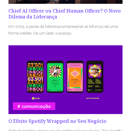
Chief AI Officer ou Chief Human Officer? O Novo
Dilema da Liderança
Em 2025, a pauta da liderança empresarial se bifurcou de uma
forma inédita. De um lado, o avanço...
comunicação
O Efeito Spotify Wrapped no Seu Negócio
Todo dezembro, chega aquela notificação no celular: “Seu Spotify