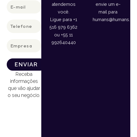
E-
atendemos
envie um e-
mail
você.
mail para
Ligue para +1
humans@humans.lan
Telefone
516 979 6362
ou +55 11
Empresa
992640440
ENVIAR
Receba
informações
que vão ajudar
o seu negócio.