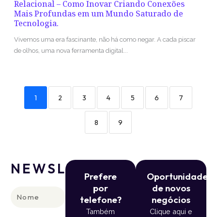
Relacional – Como Inovar Criando Conexões
Mais Profundas em um Mundo Saturado de
Tecnologia.
Vivemos uma era fascinante, não há como negar. A cada piscar
de olhos, uma nova ferramenta digital...
1
2
3
4
5
6
7
8
9
NEWSLETTER
Prefere
Oportunidade
por
de novos
Nome
telefone?
negócios
Também
Clique aqui e