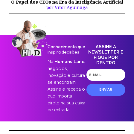
O Papel dos CEOs na Era da Inteligência Artificial
por Vitor Aguinaga
Conhecimento que
ASSINE A
inspira decisões
NEWSLETTER E
FIQUE POR
Na
Humans Land
,
DENTRO
negócios,
E-
inovação e cultura
mail
se encontram.
Assine e receba o
ENVIAR
que importa —
direto na sua caixa
de entrada.