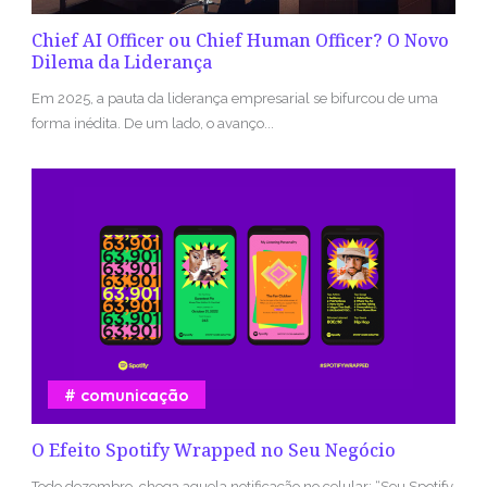
Chief AI Officer ou Chief Human Officer? O Novo
Dilema da Liderança
Em 2025, a pauta da liderança empresarial se bifurcou de uma
forma inédita. De um lado, o avanço...
comunicação
O Efeito Spotify Wrapped no Seu Negócio
Todo dezembro, chega aquela notificação no celular: “Seu Spotify