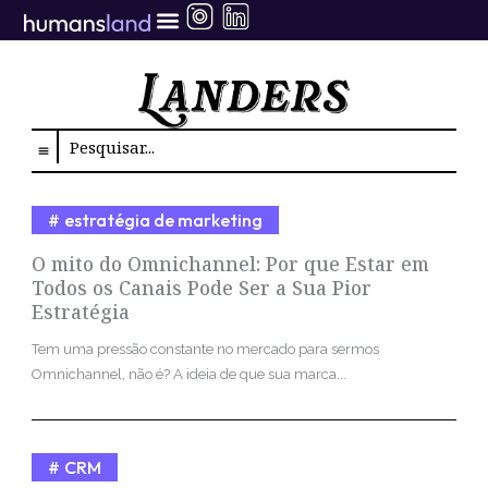
Ir
para
o
conteúdo
Search
estratégia de marketing
O mito do Omnichannel: Por que Estar em
Todos os Canais Pode Ser a Sua Pior
Estratégia
Tem uma pressão constante no mercado para sermos
Omnichannel, não é? A ideia de que sua marca...
CRM