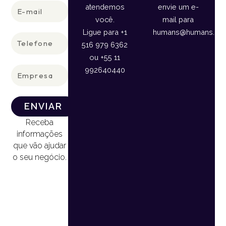
E-
atendemos
envie um e-
mail
você.
mail para
Ligue para +1
humans@humans.lan
Telefone
516 979 6362
ou +55 11
Empresa
992640440
ENVIAR
Receba
informações
que vão ajudar
o seu negócio.