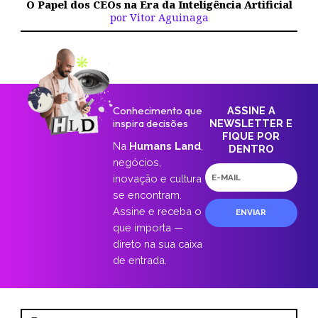
O Papel dos CEOs na Era da Inteligência Artificial
por Vitor Aguinaga
Conhecimento que
ASSINE A
inspira decisões
NEWSLETTER E
FIQUE POR
Na
Humans Land
,
DENTRO
negócios,
E-
inovação e cultura
mail
se encontram.
Assine e receba o
ENVIAR
que importa —
direto na sua caixa
de entrada.