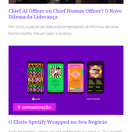
Chief AI Officer ou Chief Human Officer? O Novo
Dilema da Liderança
Em 2025, a pauta da liderança empresarial se bifurcou de uma
forma inédita. De um lado, o avanço...
comunicação
O Efeito Spotify Wrapped no Seu Negócio
Todo dezembro, chega aquela notificação no celular: “Seu Spotify