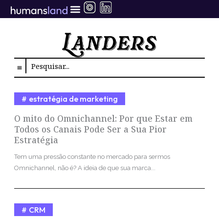
Ir
para
o
conteúdo
Search
estratégia de marketing
O mito do Omnichannel: Por que Estar em
Todos os Canais Pode Ser a Sua Pior
Estratégia
Tem uma pressão constante no mercado para sermos
Omnichannel, não é? A ideia de que sua marca...
CRM