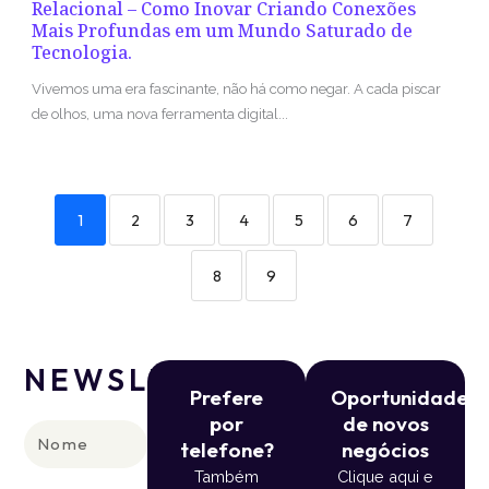
Relacional – Como Inovar Criando Conexões
Mais Profundas em um Mundo Saturado de
Tecnologia.
Vivemos uma era fascinante, não há como negar. A cada piscar
de olhos, uma nova ferramenta digital...
1
2
3
4
5
6
7
8
9
NEWSLETTER
Prefere
Oportunidade
por
de novos
Nome
telefone?
negócios
Também
Clique aqui e