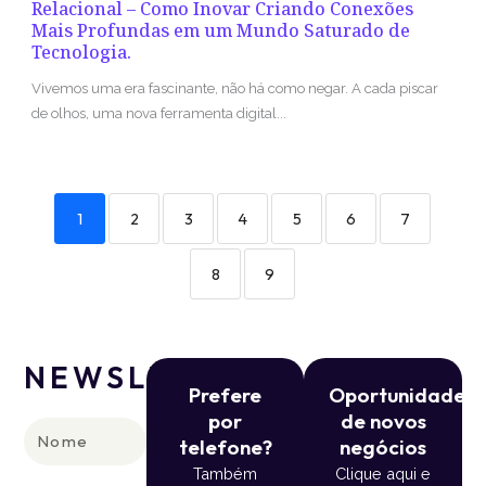
Relacional – Como Inovar Criando Conexões
Mais Profundas em um Mundo Saturado de
Tecnologia.
Vivemos uma era fascinante, não há como negar. A cada piscar
de olhos, uma nova ferramenta digital...
1
2
3
4
5
6
7
8
9
NEWSLETTER
Prefere
Oportunidade
por
de novos
Nome
telefone?
negócios
Também
Clique aqui e