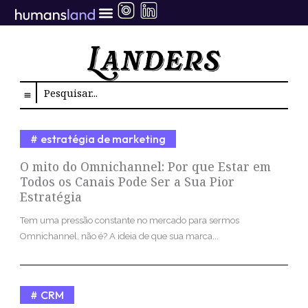
Ir
para
o
conteúdo
Search
estratégia de marketing
O mito do Omnichannel: Por que Estar em
Todos os Canais Pode Ser a Sua Pior
Estratégia
Tem uma pressão constante no mercado para sermos
Omnichannel, não é? A ideia de que sua marca...
CRM