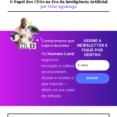
O Papel dos CEOs na Era da Inteligência Artificial
por Vitor Aguinaga
Conhecimento que
ASSINE A
inspira decisões
NEWSLETTER E
FIQUE POR
Na
Humans Land
,
DENTRO
negócios,
E-
inovação e cultura
mail
se encontram.
Assine e receba o
ENVIAR
que importa —
direto na sua caixa
de entrada.