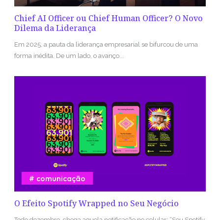
Chief AI Officer ou Chief Human Officer? O Novo
Dilema da Liderança
Em 2025, a pauta da liderança empresarial se bifurcou de uma
forma inédita. De um lado, o avanço...
comunicação
O Efeito Spotify Wrapped no Seu Negócio
Todo dezembro, chega aquela notificação no celular: “Seu Spotify