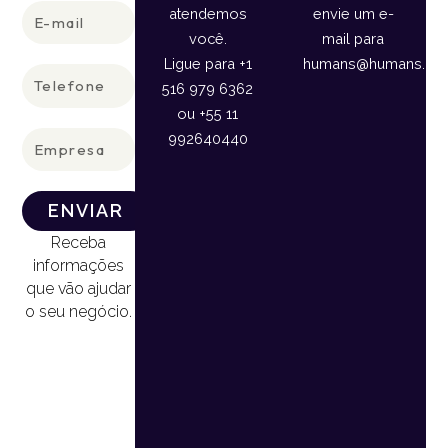
E-
atendemos
envie um e-
mail
você.
mail para
Ligue para +1
humans@humans.lan
Telefone
516 979 6362
ou +55 11
Empresa
992640440
ENVIAR
Receba
informações
que vão ajudar
o seu negócio.