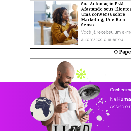
Sua Automação Está
Afastando seus Cliente
Uma conversa sobre
Marketing, IA e Bom
Senso
Você já recebeu um e-ma
automático que errou...
O Papel
Conhecime
Na
Huma
Assine e 