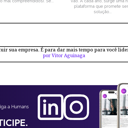
ão mal compreendidos). Se...
vão. A cada ano, surge uma 
plataforma que promete ser
solução...
tuir sua empresa. É para dar mais tempo para você lide
por Vitor Aguinaga
siga a Humans
ICIPE.