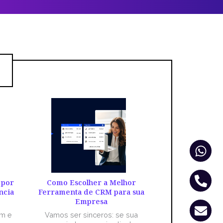
Wha
Pho
Env
alt
 por
Como Escolher a Melhor
ncia
Ferramenta de CRM para sua
Empresa
êm e
Vamos ser sinceros: se sua