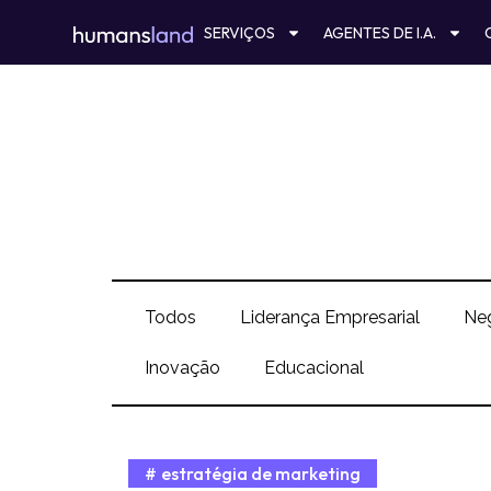
Ir
SERVIÇOS
AGENTES DE I.A.
para
o
conteúdo
Todos
Liderança Empresarial
Ne
Inovação
Educacional
estratégia de marketing