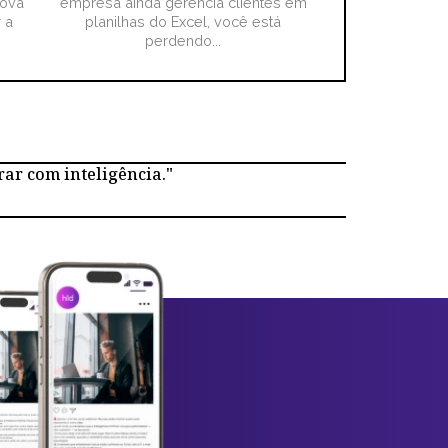
nova
empresa ainda gerencia clientes em
 a
planilhas do Excel, você está
perdendo...
rar com inteligência."