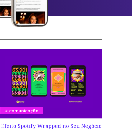
comunicação
 Efeito Spotify Wrapped no Seu Negócio