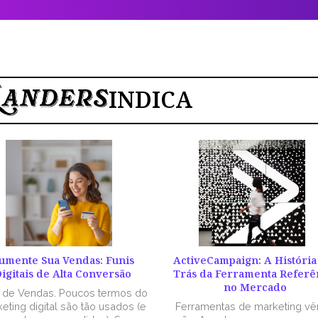
INDICA
umente Sua Vendas: Funis
ActiveCampaign: A História
igitais de Alta Conversão
Trás da Ferramenta Referê
no Mercado
l de Vendas. Poucos termos do
eting digital são tão usados (e
Ferramentas de marketing v