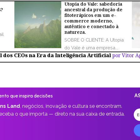
Utopia do Vale: sabedoria
s?
ancestral da produção de
fitoterápicos em um e-
commerce moderno,
autêntico e conectado à
natureza.
il
SOBRE O CLIENTE: A Utopia
do Vale é uma empresa...
 dos CEOs na Era da Inteligência Artificial
por Vitor 
nto que inspira decisões
A
ns Land
,
negócios, inovação e cultura se encontram.
E-
receba o que importa —
direto na sua caixa de entrada.
ma