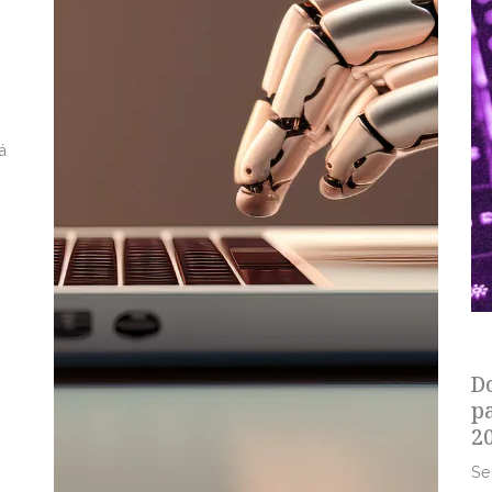
á
s
D
p
2
Se