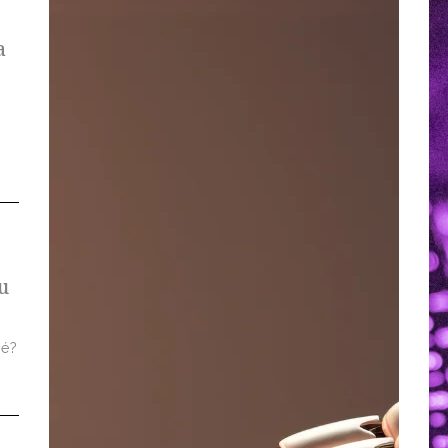
a
u
 é?