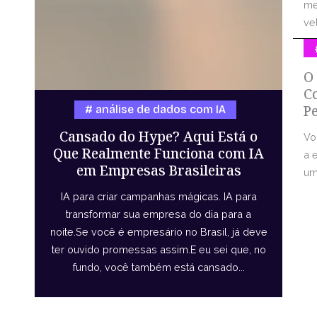
me
vel
O
C
P
análise de dados com IA
Cansado do Hype? Aqui Está o
Vo
Que Realmente Funciona com IA
a 
em Empresas Brasileiras
uma
IA para criar campanhas mágicas. IA para
transformar sua empresa do dia para a
noite.Se você é empresário no Brasil, já deve
ter ouvido promessas assim.E eu sei que, no
fundo, você também está cansado...