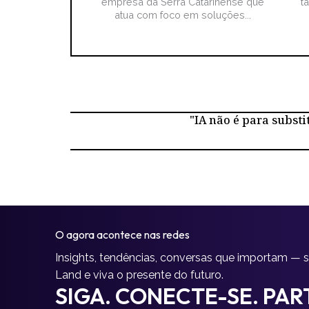
empresa da Serra Catarinense que
t
atua com foco em soluções...
"IA não é para substi
O agora acontece nas redes
Insights, tendências, conversas que importam — 
Land e viva o presente do futuro.
SIGA. CONECTE-SE. PART