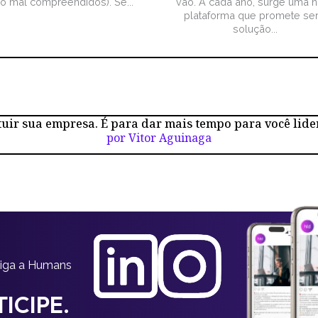
ão mal compreendidos). Se...
vão. A cada ano, surge uma 
plataforma que promete ser
solução...
tuir sua empresa. É para dar mais tempo para você lide
por Vitor Aguinaga
siga a Humans
ICIPE.