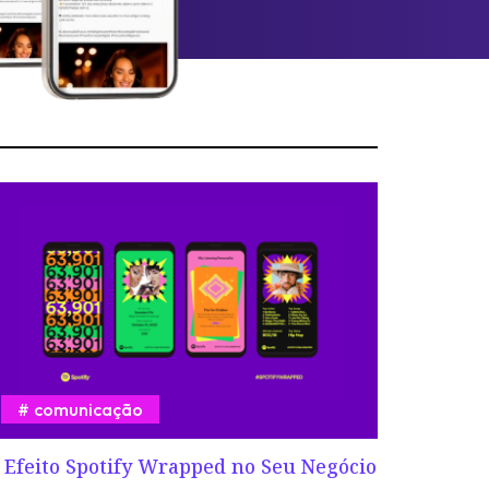
comunicação
 Efeito Spotify Wrapped no Seu Negócio