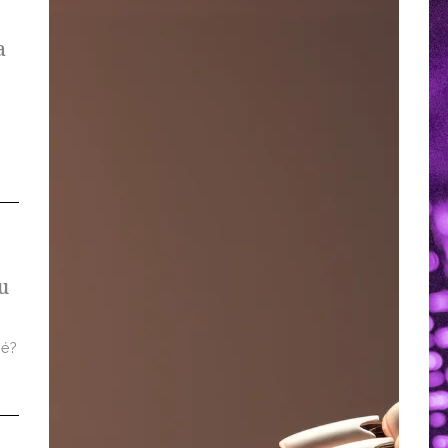
a
u
 é?