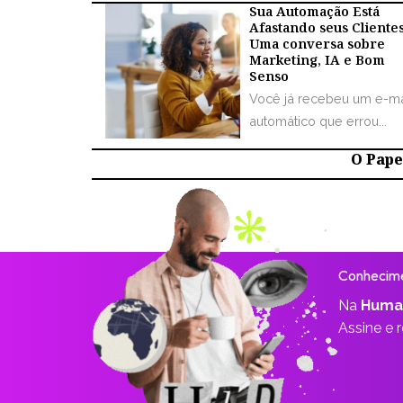
Sua Automação Está
Afastando seus Cliente
Uma conversa sobre
Marketing, IA e Bom
Senso
Você já recebeu um e-ma
automático que errou...
O Papel
Conhecime
Na
Huma
Assine e 