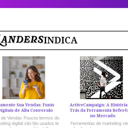
INDICA
umente Sua Vendas: Funis
ActiveCampaign: A História
igitais de Alta Conversão
Trás da Ferramenta Referê
no Mercado
l de Vendas. Poucos termos do
eting digital são tão usados (e
Ferramentas de marketing v