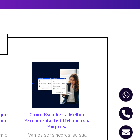
Wha
Pho
Env
alt
 por
Como Escolher a Melhor
ncia
Ferramenta de CRM para sua
Empresa
êm e
Vamos ser sinceros: se sua