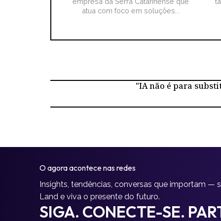
empresa da Serra Catarinense que
t
atua com foco em soluções...
"IA não é para substi
O agora acontece nas redes
Insights, tendências, conversas que importam — 
Land e viva o presente do futuro.
SIGA. CONECTE-SE. PART