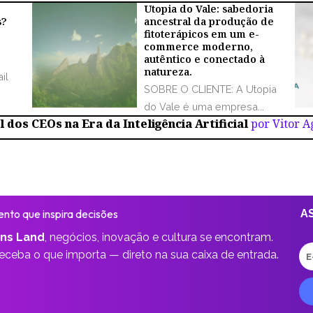
Utopia do Vale: sabedoria
s?
ancestral da produção de
fitoterápicos em um e-
commerce moderno,
autêntico e conectado à
natureza.
il
SOBRE O CLIENTE: A Utopia
do Vale é uma empresa...
 dos CEOs na Era da Inteligência Artificial
por Vitor 
nto que inspira decisões
A
ns Land
,
negócios, inovação e cultura se encontram.
E-
receba o que importa —
direto na sua caixa de entrada.
ma