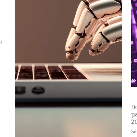
á
s
D
p
2
Se