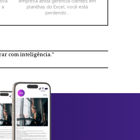
nova
empresa ainda gerencia clientes em
 a
planilhas do Excel, você está
perdendo...
rar com inteligência."