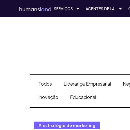
Ir
SERVIÇOS
AGENTES DE I.A.
para
o
conteúdo
Todos
Liderança Empresarial
Ne
Inovação
Educacional
estratégia de marketing