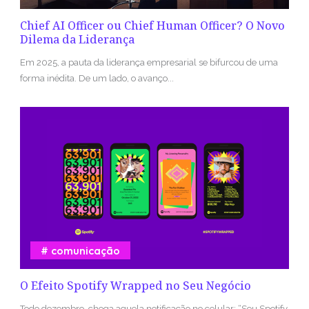
Chief AI Officer ou Chief Human Officer? O Novo
Dilema da Liderança
Em 2025, a pauta da liderança empresarial se bifurcou de uma
forma inédita. De um lado, o avanço...
comunicação
O Efeito Spotify Wrapped no Seu Negócio
Todo dezembro, chega aquela notificação no celular: “Seu Spotify