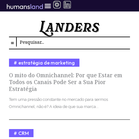
Ir
para
o
conteúdo
Search
estratégia de marketing
O mito do Omnichannel: Por que Estar em
Todos os Canais Pode Ser a Sua Pior
Estratégia
Tem uma pressão constante no mercado para sermos
Omnichannel, não é? A ideia de que sua marca...
CRM