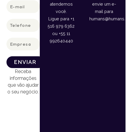
E-
atendemos
envie um e-
mail
você.
mail para
Ligue para +1
humans@humans.lan
Telefone
516 979 6362
ou +55 11
Empresa
992640440
ENVIAR
Receba
informações
que vão ajudar
o seu negócio.