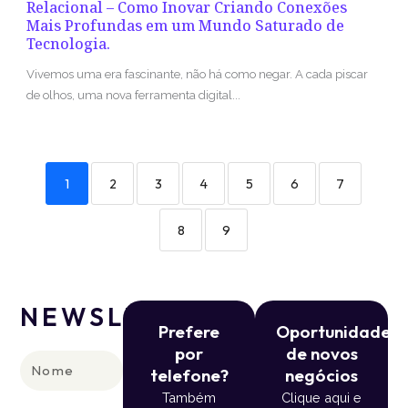
Relacional – Como Inovar Criando Conexões
Mais Profundas em um Mundo Saturado de
Tecnologia.
Vivemos uma era fascinante, não há como negar. A cada piscar
de olhos, uma nova ferramenta digital...
1
2
3
4
5
6
7
8
9
NEWSLETTER
Prefere
Oportunidade
por
de novos
Nome
telefone?
negócios
Também
Clique aqui e