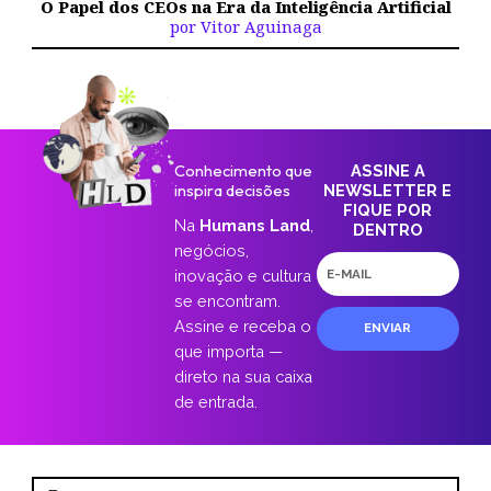
O Papel dos CEOs na Era da Inteligência Artificial
por Vitor Aguinaga
Conhecimento que
ASSINE A
inspira decisões
NEWSLETTER E
FIQUE POR
Na
Humans Land
,
DENTRO
negócios,
E-
inovação e cultura
mail
se encontram.
Assine e receba o
ENVIAR
que importa —
direto na sua caixa
de entrada.