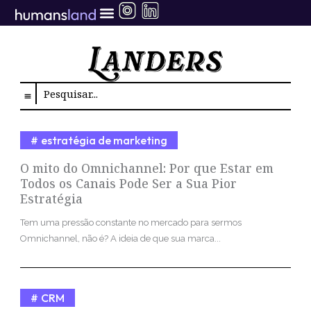
Ir
para
o
conteúdo
Search
estratégia de marketing
O mito do Omnichannel: Por que Estar em
Todos os Canais Pode Ser a Sua Pior
Estratégia
Tem uma pressão constante no mercado para sermos
Omnichannel, não é? A ideia de que sua marca...
CRM