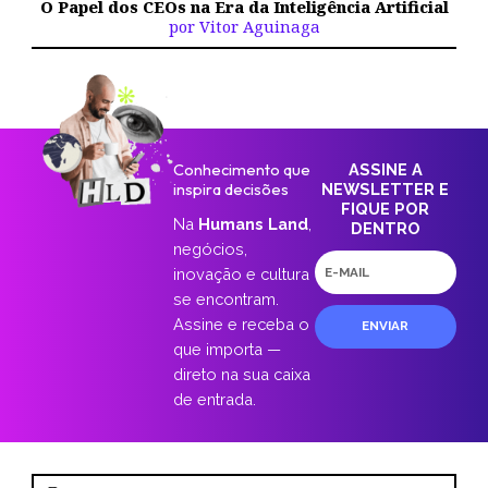
O Papel dos CEOs na Era da Inteligência Artificial
por Vitor Aguinaga
Conhecimento que
ASSINE A
inspira decisões
NEWSLETTER E
FIQUE POR
Na
Humans Land
,
DENTRO
negócios,
E-
inovação e cultura
mail
se encontram.
Assine e receba o
ENVIAR
que importa —
direto na sua caixa
de entrada.