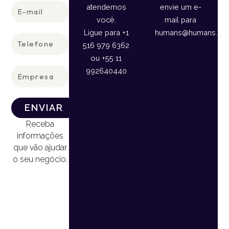
E-
atendemos
envie um e-
mail
você.
mail para
Ligue para +1
humans@humans.lan
Telefone
516 979 6362
ou +55 11
Empresa
992640440
ENVIAR
Receba
informações
que vão ajudar
o seu negócio.