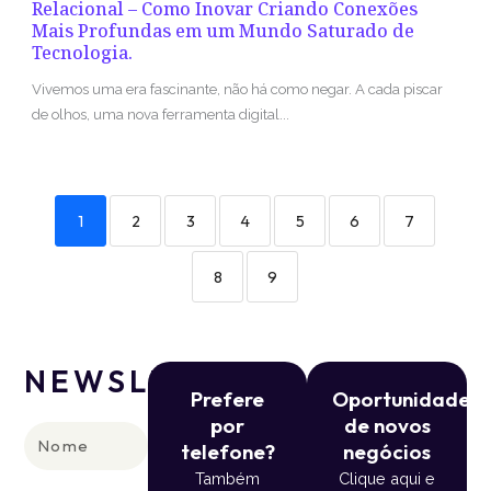
Relacional – Como Inovar Criando Conexões
Mais Profundas em um Mundo Saturado de
Tecnologia.
Vivemos uma era fascinante, não há como negar. A cada piscar
de olhos, uma nova ferramenta digital...
1
2
3
4
5
6
7
8
9
NEWSLETTER
Prefere
Oportunidade
por
de novos
Nome
telefone?
negócios
Também
Clique aqui e