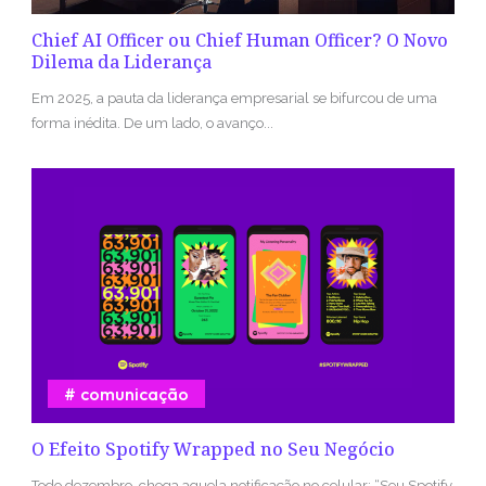
Chief AI Officer ou Chief Human Officer? O Novo
Dilema da Liderança
Em 2025, a pauta da liderança empresarial se bifurcou de uma
forma inédita. De um lado, o avanço...
comunicação
O Efeito Spotify Wrapped no Seu Negócio
Todo dezembro, chega aquela notificação no celular: “Seu Spotify