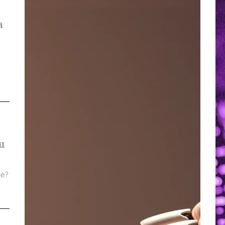
a
u
 é?