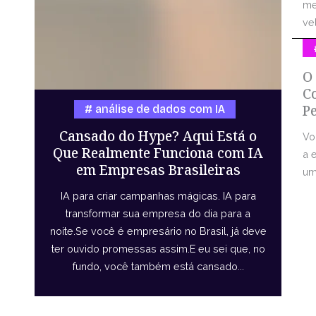
me
vel
O
C
P
análise de dados com IA
Cansado do Hype? Aqui Está o
Vo
Que Realmente Funciona com IA
a 
em Empresas Brasileiras
uma
IA para criar campanhas mágicas. IA para
transformar sua empresa do dia para a
noite.Se você é empresário no Brasil, já deve
ter ouvido promessas assim.E eu sei que, no
fundo, você também está cansado...