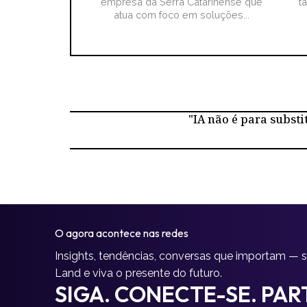
empresa da Serra Catarinense que
t
atua com foco em soluções...
"IA não é para substi
O agora acontece nas redes
Insights, tendências, conversas que importam — 
Land e viva o presente do futuro.
SIGA. CONECTE-SE. PART