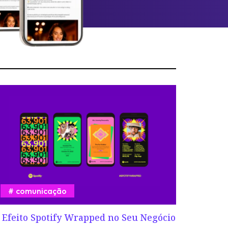
comunicação
 Efeito Spotify Wrapped no Seu Negócio