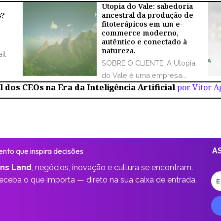
Utopia do Vale: sabedoria
s?
ancestral da produção de
fitoterápicos em um e-
commerce moderno,
autêntico e conectado à
natureza.
il
SOBRE O CLIENTE: A Utopia
do Vale é uma empresa...
 dos CEOs na Era da Inteligência Artificial
por Vitor 
nto que inspira decisões
A
ns Land
,
negócios, inovação e cultura se encontram.
E-
receba o que importa —
direto na sua caixa de entrada.
ma