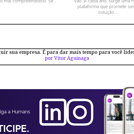
ão mal compreendidos). Se...
vão. A cada ano, surge uma 
plataforma que promete ser
solução...
tuir sua empresa. É para dar mais tempo para você lide
por Vitor Aguinaga
siga a Humans
ICIPE.