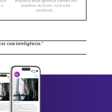
nova
empresa ainda gerencia clientes em
 a
planilhas do Excel, você está
perdendo...
rar com inteligência."