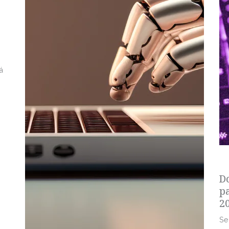
á
s
D
p
2
Se