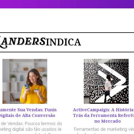
INDICA
umente Sua Vendas: Funis
ActiveCampaign: A História
igitais de Alta Conversão
Trás da Ferramenta Referê
no Mercado
l de Vendas. Poucos termos do
eting digital são tão usados (e
Ferramentas de marketing v