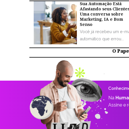
Sua Automação Está
Afastando seus Cliente
Uma conversa sobre
Marketing, IA e Bom
Senso
Você já recebeu um e-ma
automático que errou...
O Papel
Conhecime
Na
Huma
Assine e 