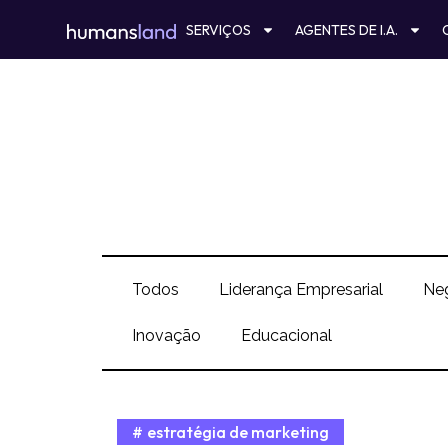
Ir
SERVIÇOS
AGENTES DE I.A.
para
o
conteúdo
Todos
Liderança Empresarial
Ne
Inovação
Educacional
estratégia de marketing