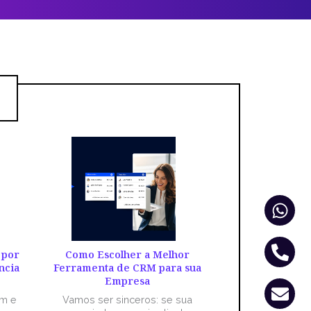
Wha
Pho
Env
alt
 por
Como Escolher a Melhor
ncia
Ferramenta de CRM para sua
Empresa
êm e
Vamos ser sinceros: se sua