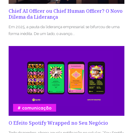
Chief AI Officer ou Chief Human Officer? O Novo
Dilema da Liderança
Em 2025, a pauta da liderança empresarial se bifurcou de uma
forma inédita. De um lado, o avanço...
comunicação
O Efeito Spotify Wrapped no Seu Negócio
Todo dezembro, chega aquela notificação no celular: “Seu Spotify