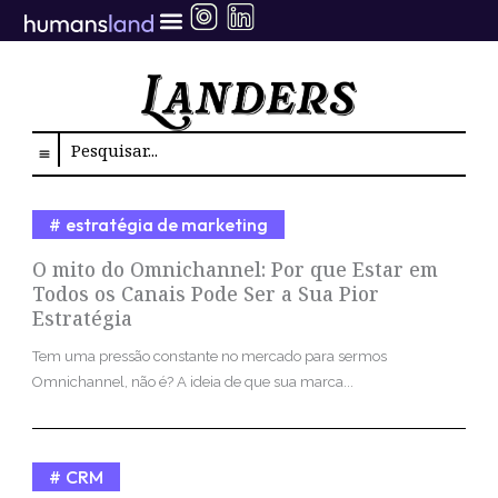
Ir
para
o
conteúdo
Search
estratégia de marketing
O mito do Omnichannel: Por que Estar em
Todos os Canais Pode Ser a Sua Pior
Estratégia
Tem uma pressão constante no mercado para sermos
Omnichannel, não é? A ideia de que sua marca...
CRM