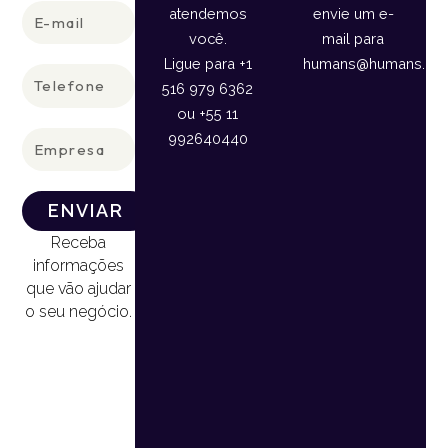
E-
atendemos
envie um e-
mail
você.
mail para
Ligue para +1
humans@humans.lan
Telefone
516 979 6362
ou +55 11
Empresa
992640440
ENVIAR
Receba
informações
que vão ajudar
o seu negócio.