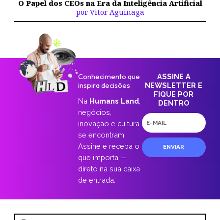
O Papel dos CEOs na Era da Inteligência Artificial
por Vitor Aguinaga
Conhecimento que
ASSINE A
inspira decisões
NEWSLETTER E
FIQUE POR
Na
Humans Land
,
DENTRO
negócios,
E-
inovação e cultura
mail
se encontram.
Assine e receba o
ENVIAR
que importa —
direto na sua caixa
de entrada.