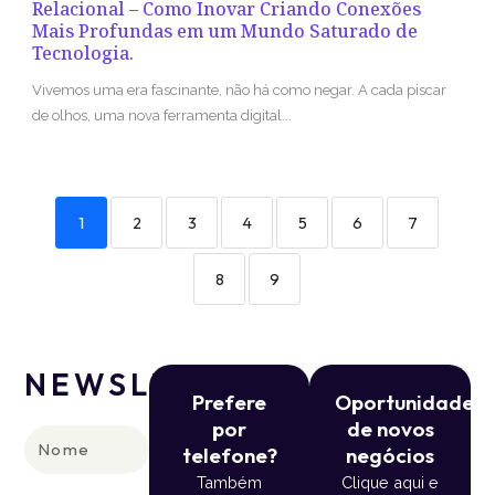
Relacional – Como Inovar Criando Conexões
Mais Profundas em um Mundo Saturado de
Tecnologia.
Vivemos uma era fascinante, não há como negar. A cada piscar
de olhos, uma nova ferramenta digital...
1
2
3
4
5
6
7
8
9
NEWSLETTER
Prefere
Oportunidade
por
de novos
Nome
telefone?
negócios
Também
Clique aqui e