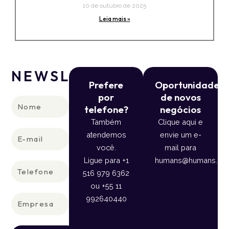
10 de outubro de 2025
Leia mais »
NEWSLETTER
Prefere
Oportunidade
por
de novos
Nome
telefone?
negócios
Também
Clique aqui e
E-
atendemos
envie um e-
mail
você.
mail para
Ligue para +1
humans@humans.lan
Telefone
516 979 6362
ou +55 11
Empresa
992640440