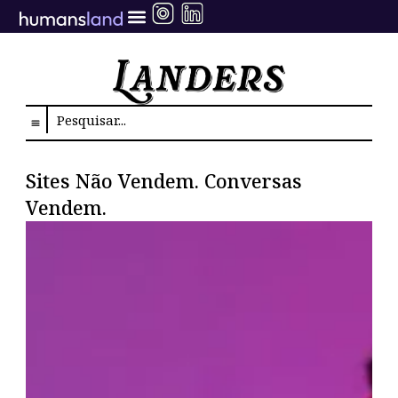
Ir
para
o
conteúdo
Search
Sites Não Vendem. Conversas
Vendem.