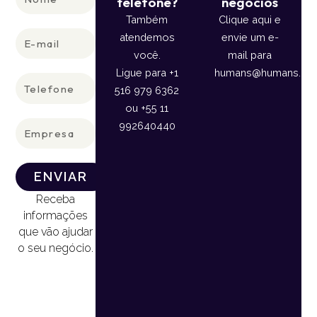
telefone?
negócios
Também
Clique aqui e
E-
atendemos
envie um e-
mail
você.
mail para
Ligue para +1
humans@humans.lan
Telefone
516 979 6362
ou +55 11
Empresa
992640440
ENVIAR
Receba
informações
que vão ajudar
o seu negócio.