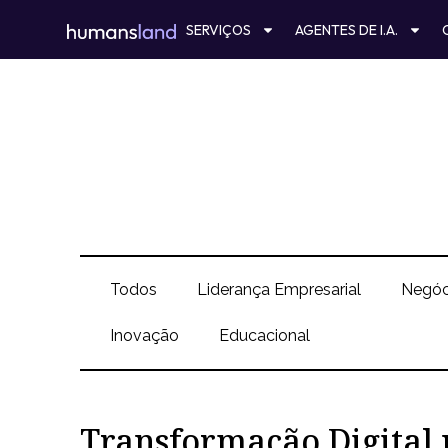
Ir
SERVIÇOS
AGENTES DE I.A.
para
o
conteúdo
Todos
Liderança Empresarial
Negóc
Inovação
Educacional
Transformação Digital 