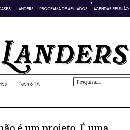
CASES
LANDERS
PROGRAMA DE AFILIADOS
AGENDAR REUNIÃO
Search
ios
Tech & I.A.
não é um projeto. É uma