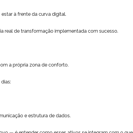
tar à frente da curva digital.
a real de transformação implementada com sucesso.
com a própria zona de conforto.
dias:
omunicação e estrutura de dados.
ovo — é entender como esses ativos se integram com o que