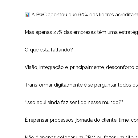
A PwC apontou que 60% dos líderes acreditam es
Mas apenas 27% das empresas têm uma estratégi
O que está faltando?
Visão, integração e, principalmente, desconforto 
Transformar digitalmente é se perguntar todos os 
“Isso aqui ainda faz sentido nesse mundo?”
É repensar processos, jornada do cliente, time, c
Não é apenas colocar um CRM ou fazer um site n