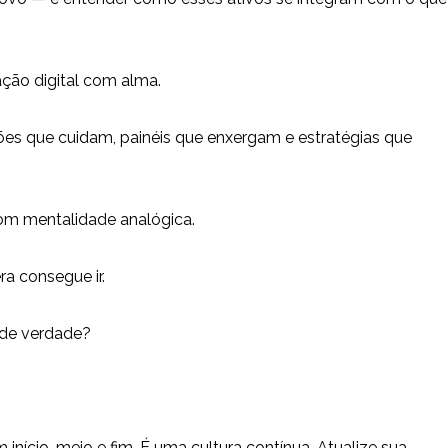
ção digital com alma.
es que cuidam, painéis que enxergam e estratégias que
om mentalidade analógica.
a consegue ir.
 de verdade?
nício, meio e fim. É uma cultura contínua. Atualize sua