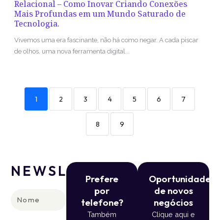
Relacional – Como Inovar Criando Conexões
Mais Profundas em um Mundo Saturado de
Tecnologia.
Vivemos uma era fascinante, não há como negar. A cada piscar
de olhos, uma nova ferramenta digital...
1
2
3
4
5
6
7
8
9
NEWSLETTER
Prefere
Oportunidade
por
de novos
Nome
telefone?
negócios
Também
Clique aqui e