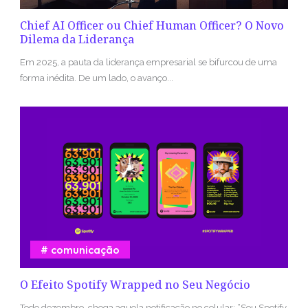
Chief AI Officer ou Chief Human Officer? O Novo
Dilema da Liderança
Em 2025, a pauta da liderança empresarial se bifurcou de uma
forma inédita. De um lado, o avanço...
comunicação
O Efeito Spotify Wrapped no Seu Negócio
Todo dezembro, chega aquela notificação no celular: “Seu Spotify