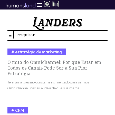
Ir
para
o
conteúdo
Search
estratégia de marketing
O mito do Omnichannel: Por que Estar em
Todos os Canais Pode Ser a Sua Pior
Estratégia
Tem uma pressão constante no mercado para sermos
Omnichannel, não é? A ideia de que sua marca...
CRM