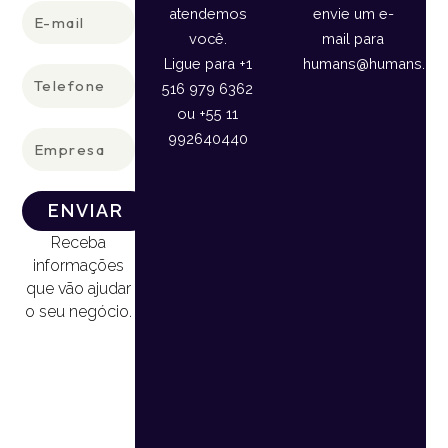
E-
atendemos
envie um e-
mail
você.
mail para
Ligue para +1
humans@humans.lan
Telefone
516 979 6362
ou +55 11
Empresa
992640440
ENVIAR
Receba
informações
que vão ajudar
o seu negócio.