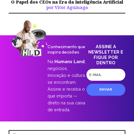
O Papel dos CEOs na Era da Inteligência Artificial
por Vitor Aguinaga
Conhecimento que
ASSINE A
inspira decisões
NEWSLETTER E
FIQUE POR
Na
Humans Land
,
DENTRO
negócios,
E-
inovação e cultura
mail
se encontram.
Assine e receba o
ENVIAR
que importa —
direto na sua caixa
de entrada.