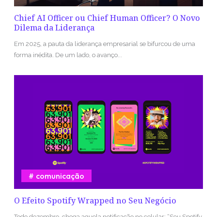
Chief AI Officer ou Chief Human Officer? O Novo
Dilema da Liderança
Em 2025, a pauta da liderança empresarial se bifurcou de uma
forma inédita. De um lado, o avanço...
comunicação
O Efeito Spotify Wrapped no Seu Negócio
Todo dezembro, chega aquela notificação no celular: “Seu Spotify