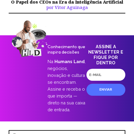
O Papel dos CEOs na Era da Inteligência Artificial
por Vitor Aguinaga
Conhecimento que
ASSINE A
inspira decisões
NEWSLETTER E
FIQUE POR
Na
Humans Land
,
DENTRO
negócios,
E-
inovação e cultura
mail
se encontram.
Assine e receba o
ENVIAR
que importa —
direto na sua caixa
de entrada.