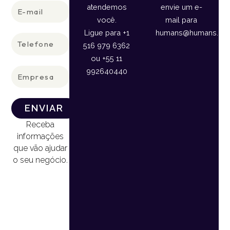
E-
atendemos
envie um e-
mail
você.
mail para
Ligue para +1
humans@humans.lan
Telefone
516 979 6362
ou +55 11
Empresa
992640440
ENVIAR
Receba
informações
que vão ajudar
o seu negócio.