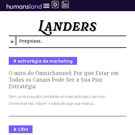
Ir
para
o
conteúdo
Search
estratégia de marketing
O mito do Omnichannel: Por que Estar em
Todos os Canais Pode Ser a Sua Pior
Estratégia
Tem uma pressão constante no mercado para sermos
Omnichannel, não é? A ideia de que sua marca...
CRM