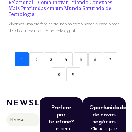
Relacional – Como Inovar Criando Conexões
Mais Profundas em um Mundo Saturado de
Tecnologia.
Vivemos uma era fascinante, não há como negar. A cada piscar
de olhos, uma nova ferramenta digital...
1
2
3
4
5
6
7
8
9
NEWSLETTER
Prefere
Oportunidade
por
de novos
Nome
telefone?
negócios
Também
Clique aqui e