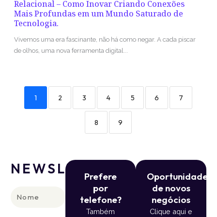
Relacional – Como Inovar Criando Conexões
Mais Profundas em um Mundo Saturado de
Tecnologia.
Vivemos uma era fascinante, não há como negar. A cada piscar
de olhos, uma nova ferramenta digital...
1
2
3
4
5
6
7
8
9
NEWSLETTER
Prefere
Oportunidade
por
de novos
Nome
telefone?
negócios
Também
Clique aqui e