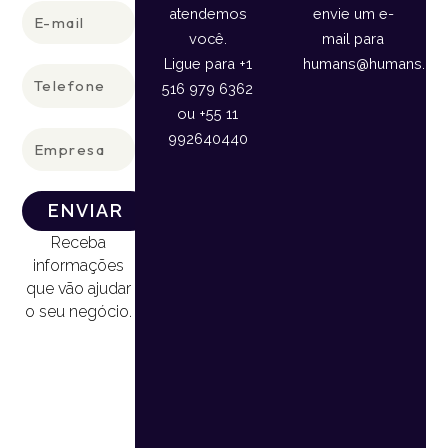
E-
atendemos
envie um e-
mail
você.
mail para
Ligue para +1
humans@humans.lan
Telefone
516 979 6362
ou +55 11
Empresa
992640440
ENVIAR
Receba
informações
que vão ajudar
o seu negócio.