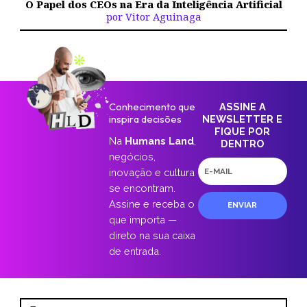
O Papel dos CEOs na Era da Inteligência Artificial
por Vitor Aguinaga
Conhecimento que
ASSINE A
inspira decisões
NEWSLETTER E
FIQUE POR
Na
Humans Land
,
DENTRO
negócios,
E-
inovação e cultura
mail
se encontram.
Assine e receba o
ENVIAR
que importa —
direto na sua caixa
de entrada.