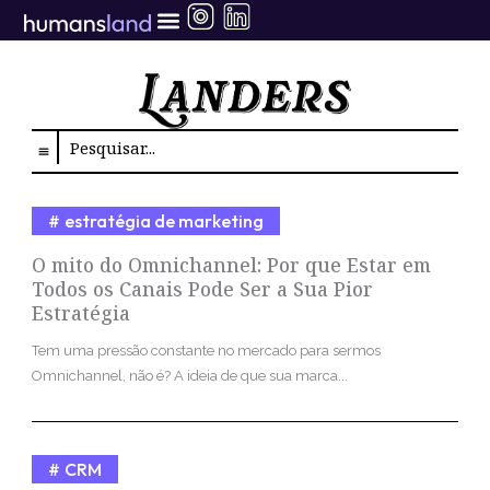
Ir
para
o
conteúdo
Search
estratégia de marketing
O mito do Omnichannel: Por que Estar em
Todos os Canais Pode Ser a Sua Pior
Estratégia
Tem uma pressão constante no mercado para sermos
Omnichannel, não é? A ideia de que sua marca...
CRM