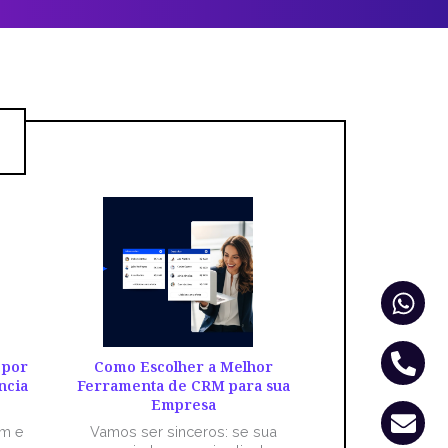
Wha
Pho
Env
alt
 por
Como Escolher a Melhor
ncia
Ferramenta de CRM para sua
Empresa
êm e
Vamos ser sinceros: se sua