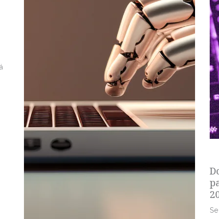
á
s
D
p
2
Se