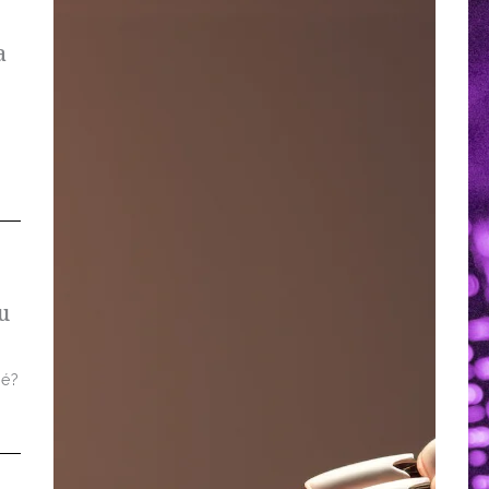
a
u
 é?