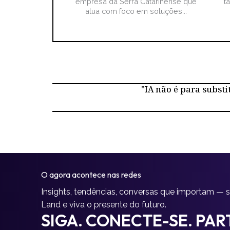
empresa da Serra Catarinense que
t
atua com foco em soluções...
"IA não é para substi
O agora acontece nas redes
Insights, tendências, conversas que importam — 
Land e viva o presente do futuro.
SIGA. CONECTE-SE. PART