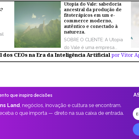
Utopia do Vale: sabedoria
s?
ancestral da produção de
fitoterápicos em um e-
commerce moderno,
autêntico e conectado à
natureza.
il
SOBRE O CLIENTE: A Utopia
do Vale é uma empresa...
 dos CEOs na Era da Inteligência Artificial
por Vitor 
nto que inspira decisões
A
ns Land
,
negócios, inovação e cultura se encontram.
E-
receba o que importa —
direto na sua caixa de entrada.
ma