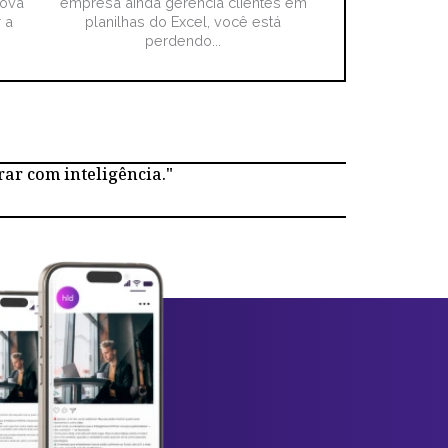
nova
empresa ainda gerencia clientes em
 a
planilhas do Excel, você está
perdendo...
rar com inteligência."