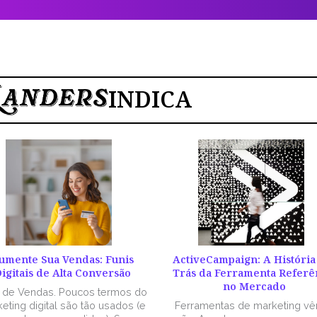
INDICA
umente Sua Vendas: Funis
ActiveCampaign: A História
igitais de Alta Conversão
Trás da Ferramenta Referê
no Mercado
l de Vendas. Poucos termos do
eting digital são tão usados (e
Ferramentas de marketing v