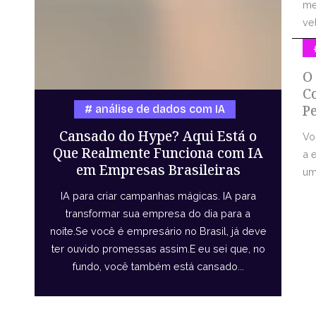
me
vel
O
C
P
análise de dados com IA
Cansado do Hype? Aqui Está o
Vo
Que Realmente Funciona com IA
a 
em Empresas Brasileiras
uma
IA para criar campanhas mágicas. IA para
transformar sua empresa do dia para a
noite.Se você é empresário no Brasil, já deve
ter ouvido promessas assim.E eu sei que, no
fundo, você também está cansado...