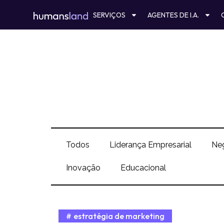
Ir
SERVIÇOS
AGENTES DE I.A.
para
o
conteúdo
Todos
Liderança Empresarial
Ne
Inovação
Educacional
estratégia de marketing