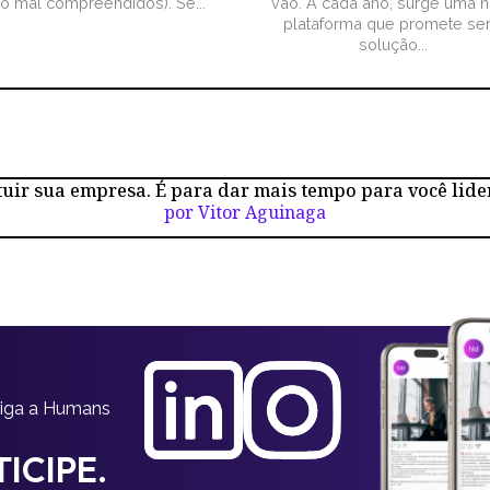
ão mal compreendidos). Se...
vão. A cada ano, surge uma 
plataforma que promete ser
solução...
tuir sua empresa. É para dar mais tempo para você lide
por Vitor Aguinaga
siga a Humans
ICIPE.