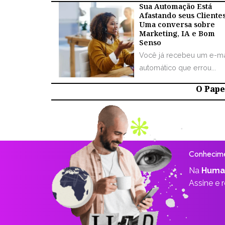
Sua Automação Está
Afastando seus Cliente
Uma conversa sobre
Marketing, IA e Bom
Senso
Você já recebeu um e-ma
automático que errou...
O Papel
Conhecime
Na
Huma
Assine e 