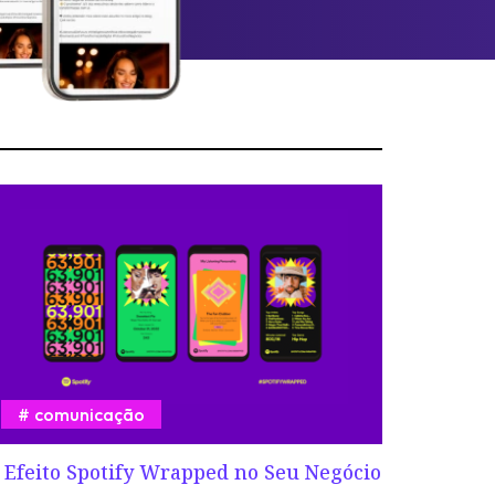
comunicação
 Efeito Spotify Wrapped no Seu Negócio