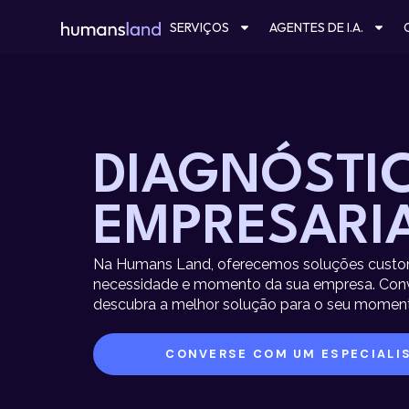
Ir
SERVIÇOS
AGENTES DE I.A.
para
o
conteúdo
DIAGNÓSTI
EMPRESARI
Na Humans Land, oferecemos soluções custo
necessidade e momento da sua empresa. Conve
descubra a melhor solução para o seu momen
CONVERSE COM UM ESPECIALI