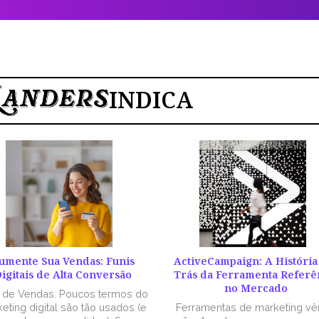
INDICA
umente Sua Vendas: Funis
ActiveCampaign: A História
igitais de Alta Conversão
Trás da Ferramenta Referê
no Mercado
l de Vendas. Poucos termos do
eting digital são tão usados (e
Ferramentas de marketing v