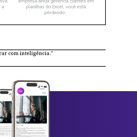
nova
empresa ainda gerencia clientes em
 a
planilhas do Excel, você está
perdendo...
rar com inteligência."