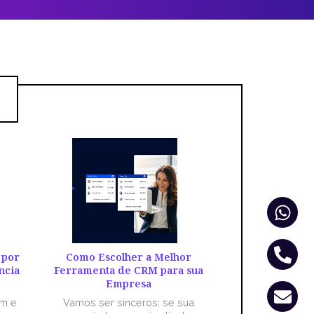
Wha
Pho
Env
alt
 por
Como Escolher a Melhor
ncia
Ferramenta de CRM para sua
Empresa
êm e
Vamos ser sinceros: se sua