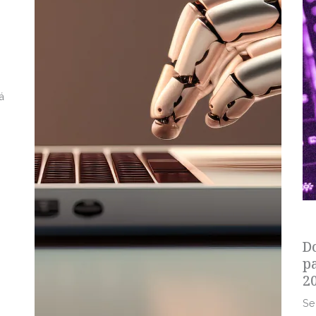
á
s
D
p
2
Se