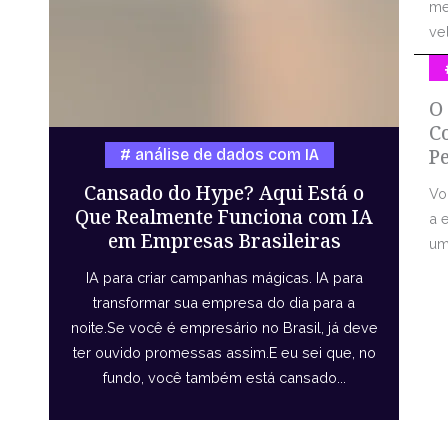
me
vel
O
C
P
análise de dados com IA
Cansado do Hype? Aqui Está o
Vo
Que Realmente Funciona com IA
a 
em Empresas Brasileiras
uma
IA para criar campanhas mágicas. IA para
transformar sua empresa do dia para a
noite.Se você é empresário no Brasil, já deve
ter ouvido promessas assim.E eu sei que, no
fundo, você também está cansado...