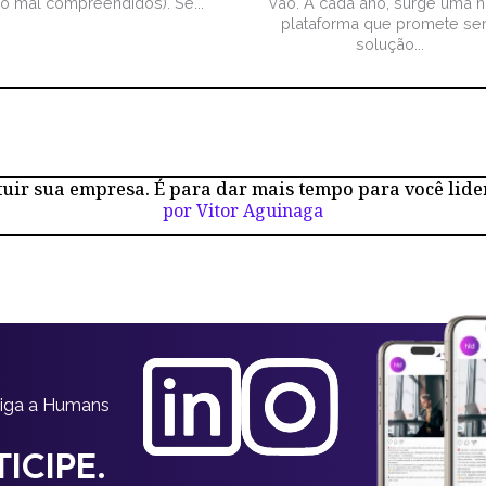
ão mal compreendidos). Se...
vão. A cada ano, surge uma 
plataforma que promete ser
solução...
tuir sua empresa. É para dar mais tempo para você lide
por Vitor Aguinaga
siga a Humans
ICIPE.