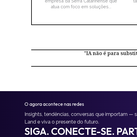
empresa da Serra Catarinense que
t
atua com foco em soluções...
"IA não é para substi
O agora acontece nas redes
Insights, tendências, conversas que importam — 
Land e viva o presente do futuro.
SIGA. CONECTE-SE. PART