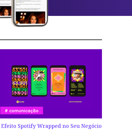
comunicação
 Efeito Spotify Wrapped no Seu Negócio