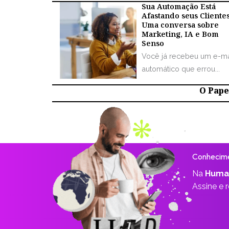
Sua Automação Está
Afastando seus Cliente
Uma conversa sobre
Marketing, IA e Bom
Senso
Você já recebeu um e-ma
automático que errou...
O Papel
Conhecime
Na
Huma
Assine e 