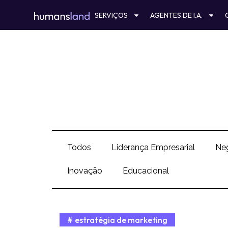
Ir
SERVIÇOS
AGENTES DE I.A.
para
o
conteúdo
Todos
Liderança Empresarial
Ne
Inovação
Educacional
estratégia de marketing