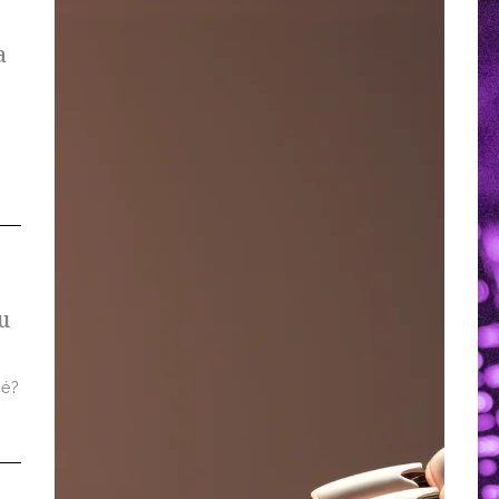
a
u
 é?