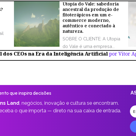
Utopia do Vale: sabedoria
s?
ancestral da produção de
fitoterápicos em um e-
commerce moderno,
autêntico e conectado à
natureza.
il
SOBRE O CLIENTE: A Utopia
do Vale é uma empresa...
 dos CEOs na Era da Inteligência Artificial
por Vitor 
nto que inspira decisões
A
ns Land
,
negócios, inovação e cultura se encontram.
E-
receba o que importa —
direto na sua caixa de entrada.
ma