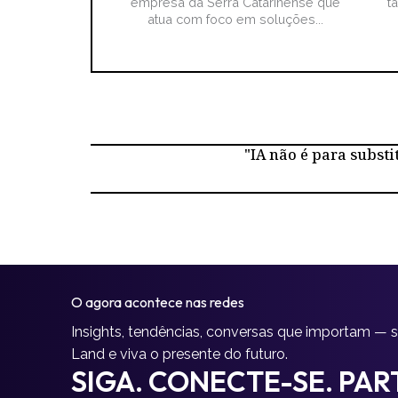
empresa da Serra Catarinense que
t
atua com foco em soluções...
"IA não é para substi
O agora acontece nas redes
Insights, tendências, conversas que importam — 
Land e viva o presente do futuro.
SIGA. CONECTE-SE. PART