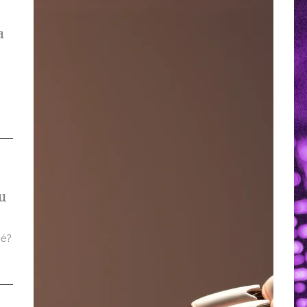
a
u
 é?