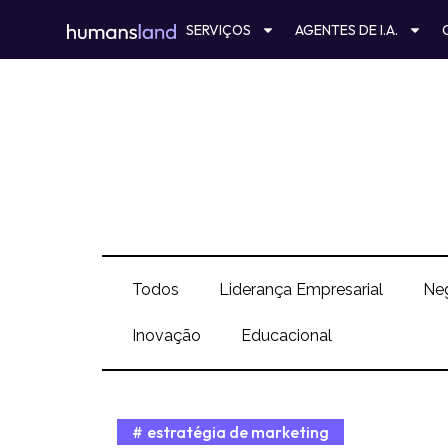
Ir
SERVIÇOS
AGENTES DE I.A.
para
o
conteúdo
Todos
Liderança Empresarial
Ne
Inovação
Educacional
estratégia de marketing