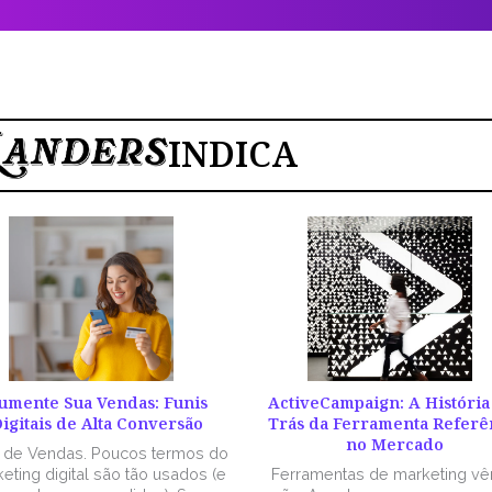
INDICA
umente Sua Vendas: Funis
ActiveCampaign: A História
igitais de Alta Conversão
Trás da Ferramenta Referê
no Mercado
l de Vendas. Poucos termos do
eting digital são tão usados (e
Ferramentas de marketing v