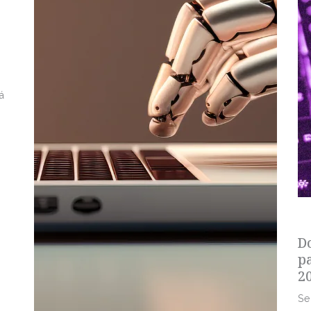
á
s
D
p
2
Se