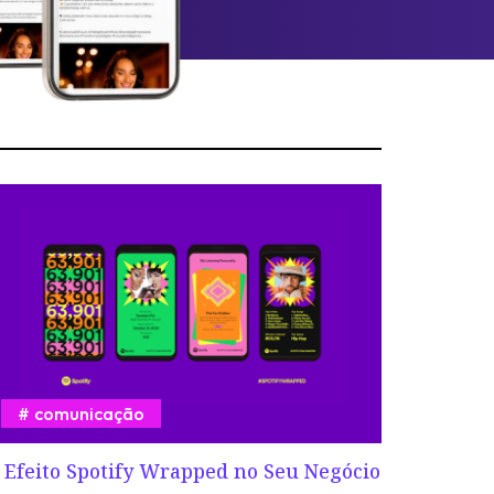
comunicação
 Efeito Spotify Wrapped no Seu Negócio