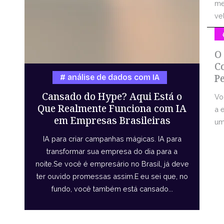
me
vel
O
C
P
análise de dados com IA
Cansado do Hype? Aqui Está o
Vo
Que Realmente Funciona com IA
a 
em Empresas Brasileiras
uma
IA para criar campanhas mágicas. IA para
transformar sua empresa do dia para a
noite.Se você é empresário no Brasil, já deve
ter ouvido promessas assim.E eu sei que, no
fundo, você também está cansado...