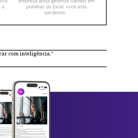
nova
empresa ainda gerencia clientes em
 a
planilhas do Excel, você está
perdendo...
rar com inteligência."