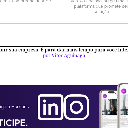
ão mal compreendidos). Se...
vão. A cada ano, surge uma 
plataforma que promete ser
solução...
tuir sua empresa. É para dar mais tempo para você lide
por Vitor Aguinaga
siga a Humans
ICIPE.