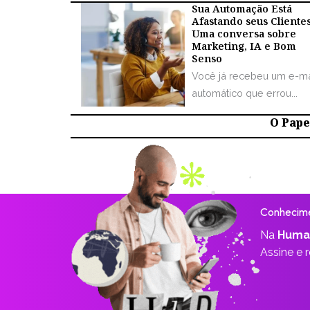
Sua Automação Está
Afastando seus Cliente
Uma conversa sobre
Marketing, IA e Bom
Senso
Você já recebeu um e-ma
automático que errou...
O Papel
Conhecime
Na
Huma
Assine e 