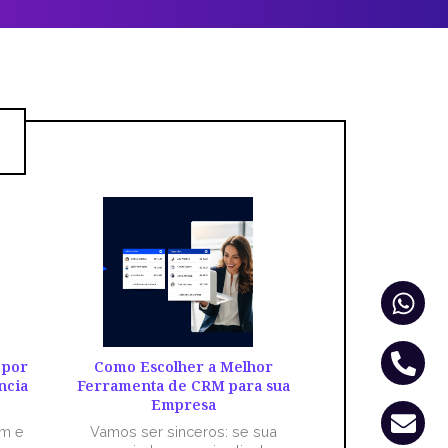
Wha
Pho
Env
alt
 por
Como Escolher a Melhor
ncia
Ferramenta de CRM para sua
Empresa
êm e
Vamos ser sinceros: se sua