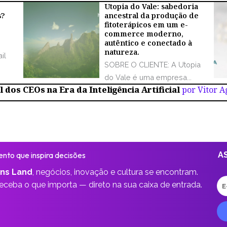
Utopia do Vale: sabedoria
s?
ancestral da produção de
fitoterápicos em um e-
commerce moderno,
autêntico e conectado à
natureza.
il
SOBRE O CLIENTE: A Utopia
do Vale é uma empresa...
 dos CEOs na Era da Inteligência Artificial
por Vitor 
nto que inspira decisões
A
ns Land
,
negócios, inovação e cultura se encontram.
E-
receba o que importa —
direto na sua caixa de entrada.
ma