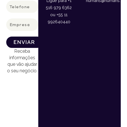
Ligue para +1
humans@humans.lan
Telefone
516 979 6362
ou +55 11
Empresa
992640440
ENVIAR
Receba
informações
que vão ajudar
o seu negócio.