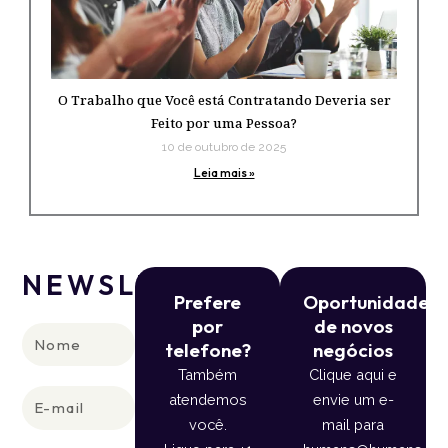
O Trabalho que Você está Contratando Deveria ser
Feito por uma Pessoa?
10 de outubro de 2025
Leia mais »
NEWSLETTER
Prefere
Oportunidade
por
de novos
Nome
telefone?
negócios
Também
Clique aqui e
E-
atendemos
envie um e-
mail
você.
mail para