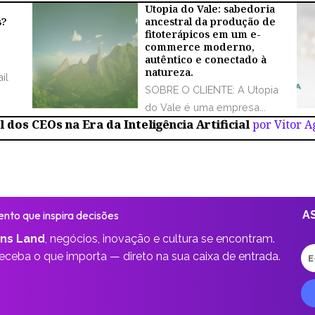
Utopia do Vale: sabedoria
s?
ancestral da produção de
fitoterápicos em um e-
commerce moderno,
autêntico e conectado à
natureza.
il
SOBRE O CLIENTE: A Utopia
do Vale é uma empresa...
 dos CEOs na Era da Inteligência Artificial
por Vitor 
nto que inspira decisões
A
ns Land
,
negócios, inovação e cultura se encontram.
E-
receba o que importa —
direto na sua caixa de entrada.
ma