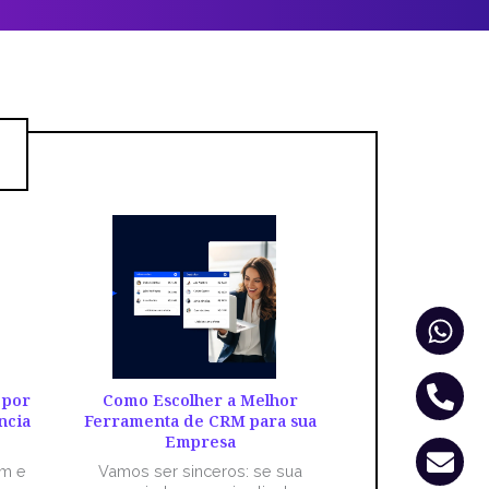
Wha
Pho
Env
alt
 por
Como Escolher a Melhor
ncia
Ferramenta de CRM para sua
Empresa
êm e
Vamos ser sinceros: se sua