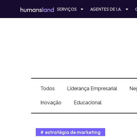
Ir
SERVIÇOS
AGENTES DE I.A.
para
o
conteúdo
Todos
Liderança Empresarial
Ne
Inovação
Educacional
estratégia de marketing