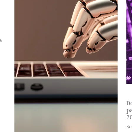
á
s
D
p
2
Se