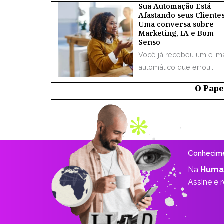
Sua Automação Está
Afastando seus Cliente
Uma conversa sobre
Marketing, IA e Bom
Senso
Você já recebeu um e-ma
automático que errou...
O Papel
Conhecime
Na
Huma
Assine e 