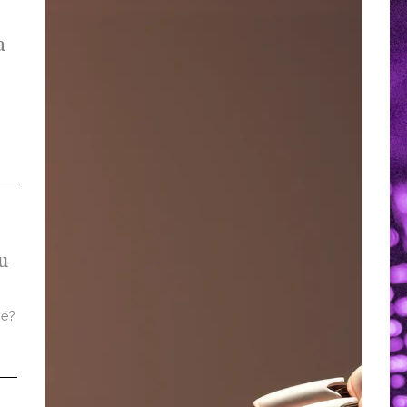
a
u
 é?