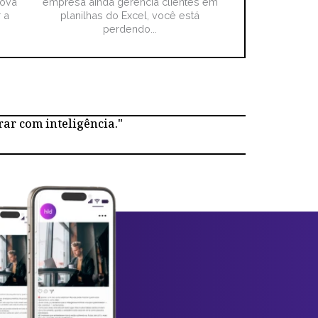
nova
empresa ainda gerencia clientes em
 a
planilhas do Excel, você está
perdendo...
rar com inteligência."