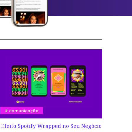
comunicação
 Efeito Spotify Wrapped no Seu Negócio