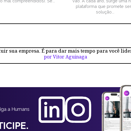
ão mal compreendidos). Se...
vão. A cada ano, surge uma 
plataforma que promete ser
solução...
tuir sua empresa. É para dar mais tempo para você lide
por Vitor Aguinaga
siga a Humans
ICIPE.