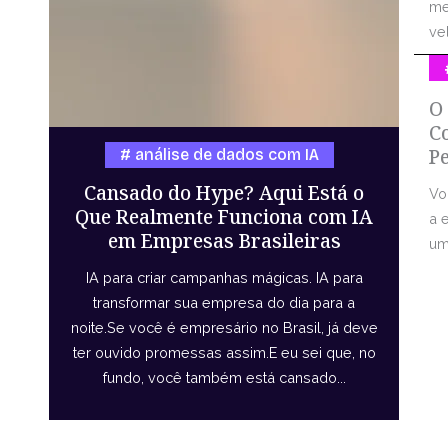
me
vel
O
C
P
análise de dados com IA
Cansado do Hype? Aqui Está o
Vo
Que Realmente Funciona com IA
a 
em Empresas Brasileiras
uma
IA para criar campanhas mágicas. IA para
transformar sua empresa do dia para a
noite.Se você é empresário no Brasil, já deve
ter ouvido promessas assim.E eu sei que, no
fundo, você também está cansado...