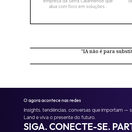
empresa da Serra Catarinense que
t
atua com foco em soluções...
"IA não é para substi
O agora acontece nas redes
Insights, tendências, conversas que importam — 
Land e viva o presente do futuro.
SIGA. CONECTE-SE. PART