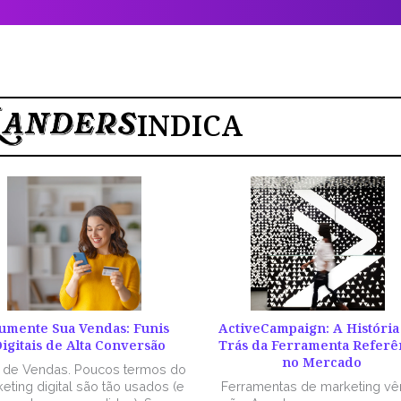
INDICA
umente Sua Vendas: Funis
ActiveCampaign: A História
igitais de Alta Conversão
Trás da Ferramenta Referê
no Mercado
l de Vendas. Poucos termos do
eting digital são tão usados (e
Ferramentas de marketing v