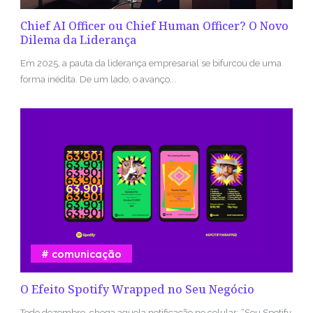
Chief AI Officer ou Chief Human Officer? O Novo
Dilema da Liderança
Em 2025, a pauta da liderança empresarial se bifurcou de uma
forma inédita. De um lado, o avanço...
comunicação
O Efeito Spotify Wrapped no Seu Negócio
Todo dezembro, chega aquela notificação no celular: “Seu Spotify