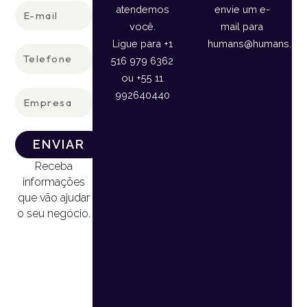
E-
atendemos
envie um e-
mail
você.
mail para
Ligue para +1
humans@humans.lan
Telefone
516 979 6362
ou +55 11
Empresa
992640440
ENVIAR
Receba
informações
que vão ajudar
o seu negócio.