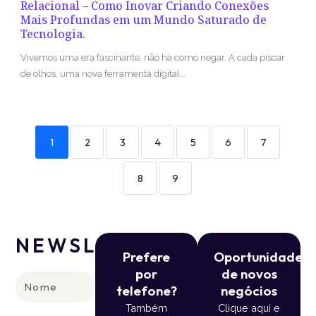
Relacional – Como Inovar Criando Conexões
Mais Profundas em um Mundo Saturado de
Tecnologia.
Vivemos uma era fascinante, não há como negar. A cada piscar
de olhos, uma nova ferramenta digital...
1
2
3
4
5
6
7
8
9
NEWSLETTER
Prefere
Oportunidade
por
de novos
Nome
telefone?
negócios
Também
Clique aqui e