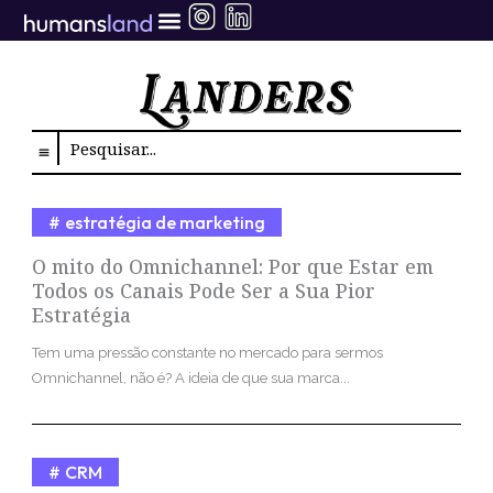
Ir
para
o
conteúdo
Search
estratégia de marketing
O mito do Omnichannel: Por que Estar em
Todos os Canais Pode Ser a Sua Pior
Estratégia
Tem uma pressão constante no mercado para sermos
Omnichannel, não é? A ideia de que sua marca...
CRM