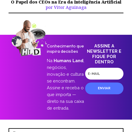
O Papel dos CEOs na Era da Inteligência Artificial
por Vitor Aguinaga
Conhecimento que
ASSINE A
inspira decisões
NEWSLETTER E
FIQUE POR
Na
Humans Land
,
DENTRO
negócios,
E-
inovação e cultura
mail
se encontram.
Assine e receba o
ENVIAR
que importa —
direto na sua caixa
de entrada.