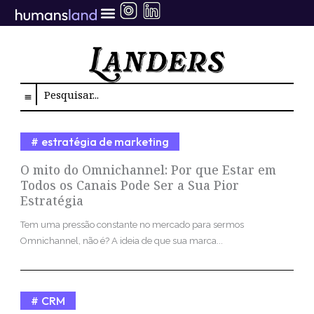
Ir
para
o
conteúdo
Search
estratégia de marketing
O mito do Omnichannel: Por que Estar em
Todos os Canais Pode Ser a Sua Pior
Estratégia
Tem uma pressão constante no mercado para sermos
Omnichannel, não é? A ideia de que sua marca...
CRM