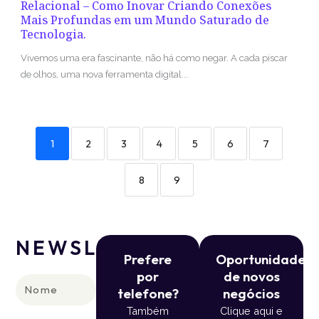
Relacional – Como Inovar Criando Conexões
Mais Profundas em um Mundo Saturado de
Tecnologia.
Vivemos uma era fascinante, não há como negar. A cada piscar
de olhos, uma nova ferramenta digital...
1
2
3
4
5
6
7
8
9
NEWSLETTER
Prefere
Oportunidade
por
de novos
Nome
telefone?
negócios
Também
Clique aqui e