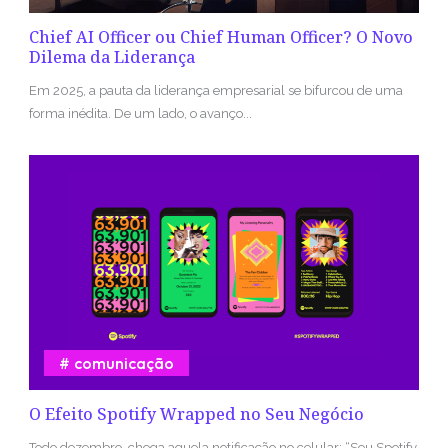
Chief AI Officer ou Chief Human Officer? O Novo
Dilema da Liderança
Em 2025, a pauta da liderança empresarial se bifurcou de uma
forma inédita. De um lado, o avanço...
comunicação
O Efeito Spotify Wrapped no Seu Negócio
Todo dezembro, chega aquela notificação no celular: “Seu Spotify