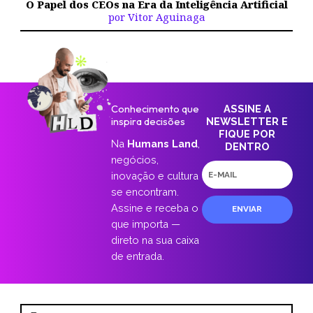
O Papel dos CEOs na Era da Inteligência Artificial
por Vitor Aguinaga
Conhecimento que
ASSINE A
inspira decisões
NEWSLETTER E
FIQUE POR
Na
Humans Land
,
DENTRO
negócios,
E-
inovação e cultura
mail
se encontram.
Assine e receba o
ENVIAR
que importa —
direto na sua caixa
de entrada.