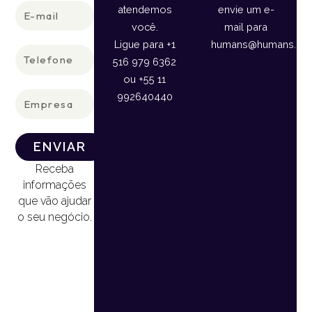
E-
atendemos
envie um e-
mail
você.
mail para
Ligue para +1
humans@humans.lan
Telefone
516 979 6362
ou +55 11
Empresa
992640440
ENVIAR
Receba
informações
que vão ajudar
o seu negócio.