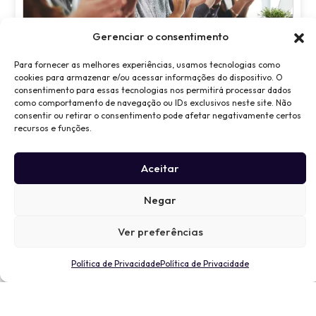
Gerenciar o consentimento
O Trabalho que Você está Contratando Deveria ser Feito por
Para fornecer as melhores experiências, usamos tecnologias como
cookies para armazenar e/ou acessar informações do dispositivo. O
uma Pessoa?
consentimento para essas tecnologias nos permitirá processar dados
Manuella Monteiro Cavalcanti de Melo
como comportamento de navegação ou IDs exclusivos neste site. Não
Leia mais »
consentir ou retirar o consentimento pode afetar negativamente certos
recursos e funções.
Aceitar
NEWSLETTER
Prefere
Oportunidade
Negar
por
de novos
Nome
telefone?
negócios
Ver preferências
Também
Clique aqui e
E-
atendemos
envie um e-
Política de Privacidade
Política de Privacidade
mail
você.
mail para
Ligue para +1
humans@humans.lan
Telefone
516 979 6362