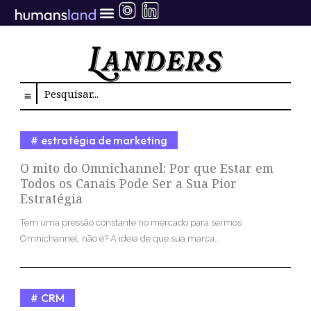
Ir
para
o
conteúdo
Search
estratégia de marketing
O mito do Omnichannel: Por que Estar em
Todos os Canais Pode Ser a Sua Pior
Estratégia
Tem uma pressão constante no mercado para sermos
Omnichannel, não é? A ideia de que sua marca...
CRM