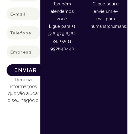
Também
Clique aqui e
E-
atendemos
envie um e-
mail
você.
mail para
Ligue para +1
humans@humans.lan
Telefone
516 979 6362
ou +55 11
Empresa
992640440
ENVIAR
Receba
informações
que vão ajudar
o seu negócio.