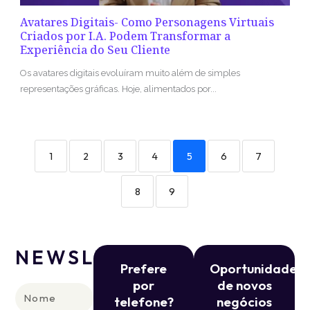
Avatares Digitais- Como Personagens Virtuais
Criados por I.A. Podem Transformar a
Experiência do Seu Cliente
Os avatares digitais evoluíram muito além de simples
representações gráficas. Hoje, alimentados por...
1
2
3
4
5
6
7
8
9
NEWSLETTER
Prefere
Oportunidade
por
de novos
Nome
telefone?
negócios