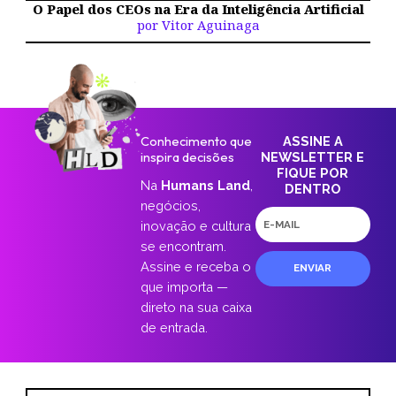
O Papel dos CEOs na Era da Inteligência Artificial
por Vitor Aguinaga
Conhecimento que
ASSINE A
inspira decisões
NEWSLETTER E
FIQUE POR
Na
Humans Land
,
DENTRO
negócios,
E-
inovação e cultura
mail
se encontram.
Assine e receba o
ENVIAR
que importa —
direto na sua caixa
de entrada.