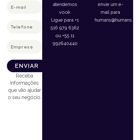
E-
atendemos
envie um e-
mail
você.
mail para
Ligue para +1
humans@humans.lan
Telefone
516 979 6362
ou +55 11
Empresa
992640440
ENVIAR
Receba
informações
que vão ajudar
o seu negócio.