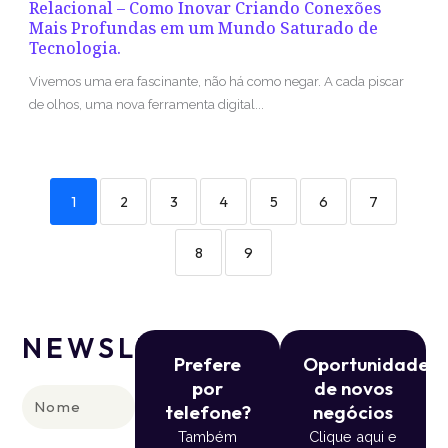
Relacional – Como Inovar Criando Conexões
Mais Profundas em um Mundo Saturado de
Tecnologia.
Vivemos uma era fascinante, não há como negar. A cada piscar
de olhos, uma nova ferramenta digital...
1
2
3
4
5
6
7
8
9
NEWSLETTER
Prefere
Oportunidade
por
de novos
Nome
telefone?
negócios
Também
Clique aqui e