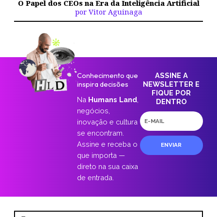
O Papel dos CEOs na Era da Inteligência Artificial
por Vitor Aguinaga
Conhecimento que
ASSINE A
inspira decisões
NEWSLETTER E
FIQUE POR
Na
Humans Land
,
DENTRO
negócios,
E-
inovação e cultura
mail
se encontram.
Assine e receba o
ENVIAR
que importa —
direto na sua caixa
de entrada.