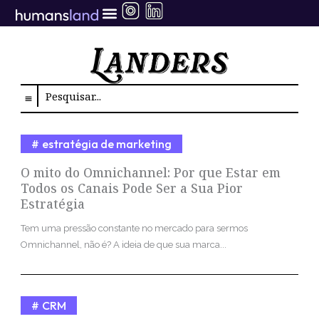
Ir
para
o
conteúdo
Search
estratégia de marketing
O mito do Omnichannel: Por que Estar em
Todos os Canais Pode Ser a Sua Pior
Estratégia
Tem uma pressão constante no mercado para sermos
Omnichannel, não é? A ideia de que sua marca...
CRM