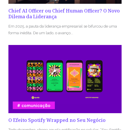
Chief AI Officer ou Chief Human Officer? O Novo
Dilema da Liderança
Em 2025, a pauta da liderança empresarial se bifurcou de uma
forma inédita. De um lado, o avanço...
comunicação
O Efeito Spotify Wrapped no Seu Negócio
Todo dezembro, chega aquela notificação no celular: “Seu Spotify