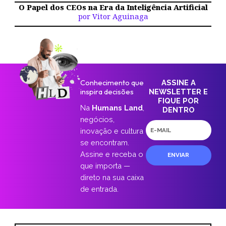
O Papel dos CEOs na Era da Inteligência Artificial
por Vitor Aguinaga
Conhecimento que
ASSINE A
inspira decisões
NEWSLETTER E
FIQUE POR
Na
Humans Land
,
DENTRO
negócios,
E-
inovação e cultura
mail
se encontram.
Assine e receba o
ENVIAR
que importa —
direto na sua caixa
de entrada.