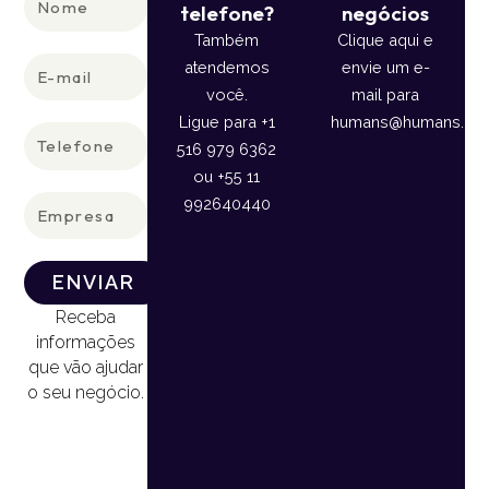
telefone?
negócios
Também
Clique aqui e
E-
atendemos
envie um e-
mail
você.
mail para
Ligue para +1
humans@humans.lan
Telefone
516 979 6362
ou +55 11
Empresa
992640440
ENVIAR
Receba
informações
que vão ajudar
o seu negócio.