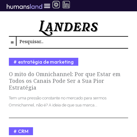
Ir
para
o
conteúdo
Search
estratégia de marketing
O mito do Omnichannel: Por que Estar em
Todos os Canais Pode Ser a Sua Pior
Estratégia
Tem uma pressão constante no mercado para sermos
Omnichannel, não é? A ideia de que sua marca...
CRM