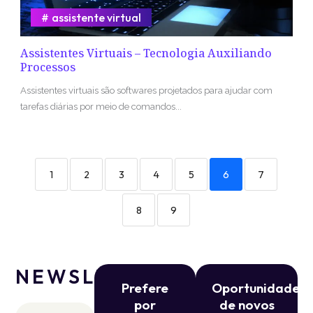
assistente virtual
Assistentes Virtuais – Tecnologia Auxiliando
Processos
Assistentes virtuais são softwares projetados para ajudar com
tarefas diárias por meio de comandos...
1
2
3
4
5
6
7
8
9
NEWSLETTER
Prefere
Oportunidade
por
de novos
Nome