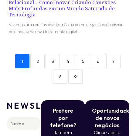
Relacional – Como Inovar Criando Conexões
Mais Profundas em um Mundo Saturado de
Tecnologia.
Vivemos uma era fascinante, não há como negar. A cada piscar
de olhos, uma nova ferramenta digital...
1
2
3
4
5
6
7
8
9
NEWSLETTER
Prefere
Oportunidade
por
de novos
Nome
telefone?
negócios
Também
Clique aqui e