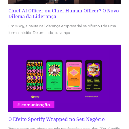
Chief AI Officer ou Chief Human Officer? O Novo
Dilema da Liderança
Em 2025, a pauta da liderança empresarial se bifurcou de uma
forma inédita. De um lado, o avanço...
comunicação
O Efeito Spotify Wrapped no Seu Negócio
Todo dezembro, chega aquela notificação no celular: “Seu Spotify