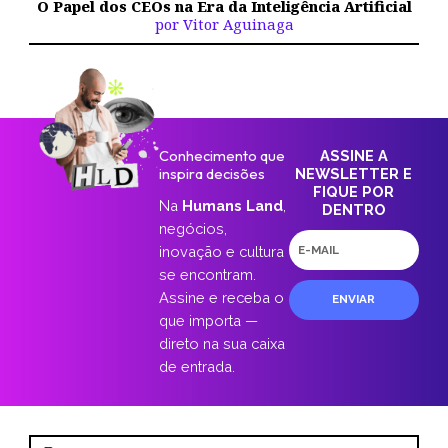
O Papel dos CEOs na Era da Inteligência Artificial
por Vitor Aguinaga
Conhecimento que
ASSINE A
inspira decisões
NEWSLETTER E
FIQUE POR
Na
Humans Land
,
DENTRO
negócios,
E-
inovação e cultura
mail
se encontram.
Assine e receba o
ENVIAR
que importa —
direto na sua caixa
de entrada.