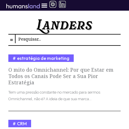
Ir
para
o
conteúdo
Search
estratégia de marketing
O mito do Omnichannel: Por que Estar em
Todos os Canais Pode Ser a Sua Pior
Estratégia
Tem uma pressão constante no mercado para sermos
Omnichannel, não é? A ideia de que sua marca...
CRM