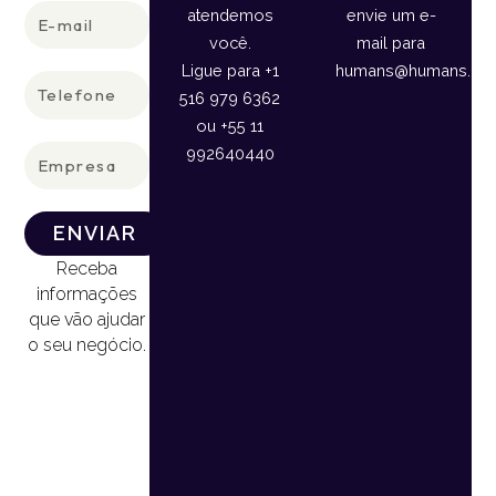
E-
atendemos
envie um e-
mail
você.
mail para
Ligue para +1
humans@humans.lan
Telefone
516 979 6362
ou +55 11
Empresa
992640440
ENVIAR
Receba
informações
que vão ajudar
o seu negócio.