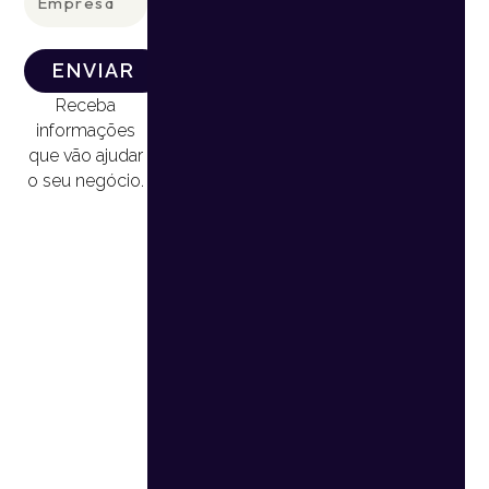
ENVIAR
Receba
informações
que vão ajudar
o seu negócio.