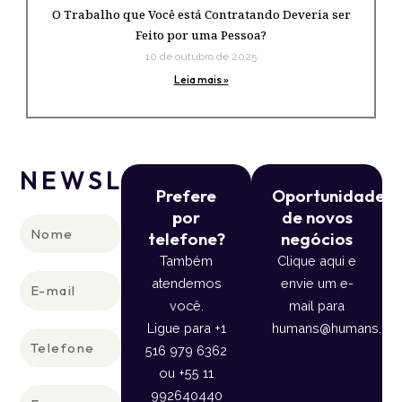
O Trabalho que Você está Contratando Deveria ser
Feito por uma Pessoa?
10 de outubro de 2025
Leia mais »
NEWSLETTER
Prefere
Oportunidade
por
de novos
Nome
telefone?
negócios
Também
Clique aqui e
E-
atendemos
envie um e-
mail
você.
mail para
Ligue para +1
humans@humans.lan
Telefone
516 979 6362
ou +55 11
Empresa
992640440