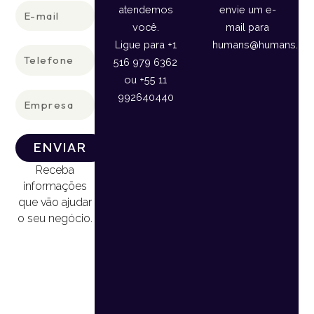
E-
atendemos
envie um e-
mail
você.
mail para
Ligue para +1
humans@humans.lan
Telefone
516 979 6362
ou +55 11
Empresa
992640440
ENVIAR
Receba
informações
que vão ajudar
o seu negócio.