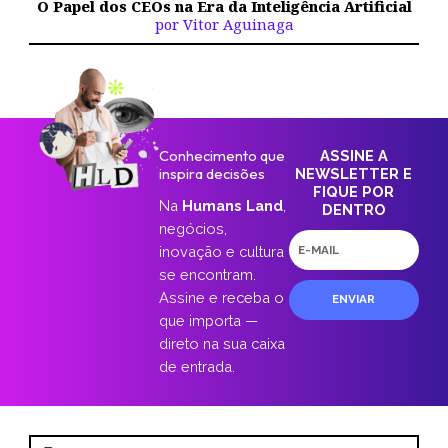
O Papel dos CEOs na Era da Inteligência Artificial
por Vitor Aguinaga
Conhecimento que
ASSINE A
inspira decisões
NEWSLETTER E
FIQUE POR
Na
Humans Land
,
DENTRO
negócios,
E-
inovação e cultura
mail
se encontram.
Assine e receba o
ENVIAR
que importa —
direto na sua caixa
de entrada.