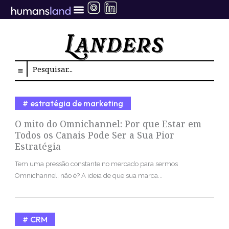
Ir
para
o
conteúdo
Search
estratégia de marketing
O mito do Omnichannel: Por que Estar em
Todos os Canais Pode Ser a Sua Pior
Estratégia
Tem uma pressão constante no mercado para sermos
Omnichannel, não é? A ideia de que sua marca...
CRM