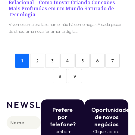
Relacional – Como Inovar Criando Conexões
Mais Profundas em um Mundo Saturado de
Tecnologia.
Vivemos uma era fascinante, não há como negar. A cada piscar
de olhos, uma nova ferramenta digital...
1
2
3
4
5
6
7
8
9
NEWSLETTER
Prefere
Oportunidade
por
de novos
Nome
telefone?
negócios
Também
Clique aqui e