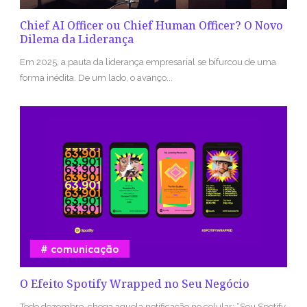
Chief AI Officer ou Chief Human Officer? O Novo
Dilema da Liderança
Em 2025, a pauta da liderança empresarial se bifurcou de uma
forma inédita. De um lado, o avanço...
comunicação
O Efeito Spotify Wrapped no Seu Negócio
Todo dezembro, chega aquela notificação no celular: “Seu Spotify