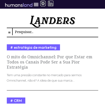
Ir
para
o
conteúdo
Search
estratégia de marketing
O mito do Omnichannel: Por que Estar em
Todos os Canais Pode Ser a Sua Pior
Estratégia
Tem uma pressão constante no mercado para sermos
Omnichannel, não é? A ideia de que sua marca...
CRM