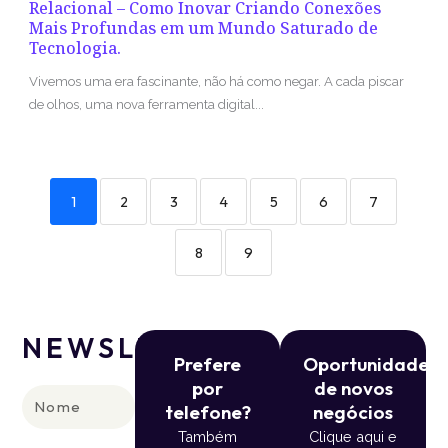
Relacional – Como Inovar Criando Conexões
Mais Profundas em um Mundo Saturado de
Tecnologia.
Vivemos uma era fascinante, não há como negar. A cada piscar
de olhos, uma nova ferramenta digital...
1
2
3
4
5
6
7
8
9
NEWSLETTER
Prefere
Oportunidade
por
de novos
Nome
telefone?
negócios
Também
Clique aqui e