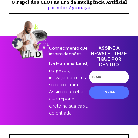
O Papel dos CEOs na Era da Inteligência Artificial
por Vitor Aguinaga
Conhecimento que
ASSINE A
inspira decisões
NEWSLETTER E
FIQUE POR
Na
Humans Land
,
DENTRO
negócios,
E-
inovação e cultura
mail
se encontram.
Assine e receba o
ENVIAR
que importa —
direto na sua caixa
de entrada.