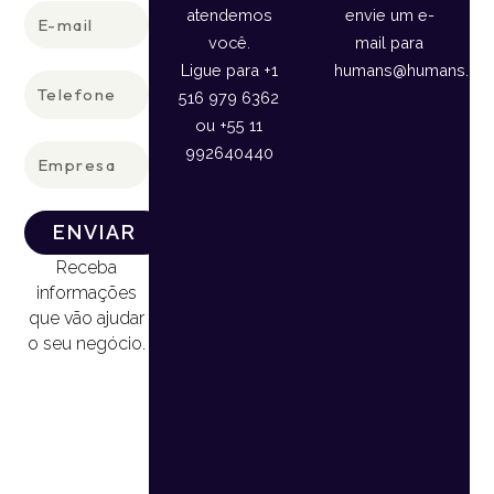
E-
atendemos
envie um e-
mail
você.
mail para
Ligue para +1
humans@humans.lan
Telefone
516 979 6362
ou +55 11
Empresa
992640440
ENVIAR
Receba
informações
que vão ajudar
o seu negócio.