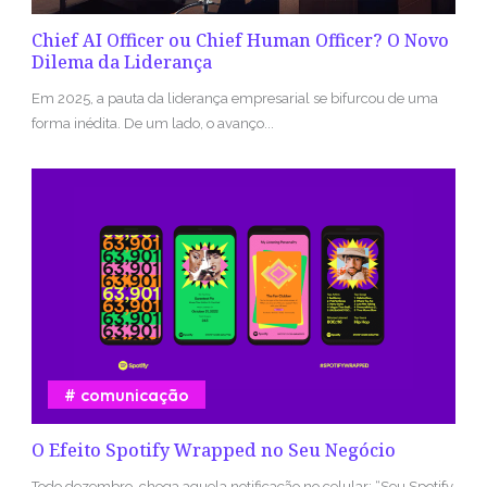
Chief AI Officer ou Chief Human Officer? O Novo
Dilema da Liderança
Em 2025, a pauta da liderança empresarial se bifurcou de uma
forma inédita. De um lado, o avanço...
comunicação
O Efeito Spotify Wrapped no Seu Negócio
Todo dezembro, chega aquela notificação no celular: “Seu Spotify