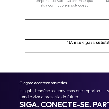
empresa da Serra Catarinense que
t
atua com foco em soluções...
"IA não é para substi
O agora acontece nas redes
Insights, tendências, conversas que importam — 
Land e viva o presente do futuro.
SIGA. CONECTE-SE. PART