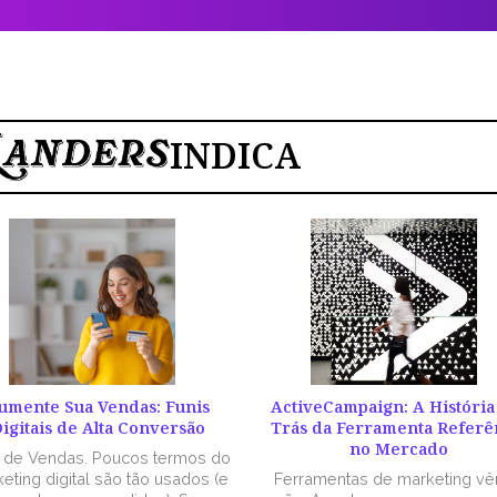
INDICA
umente Sua Vendas: Funis
ActiveCampaign: A História
igitais de Alta Conversão
Trás da Ferramenta Referê
no Mercado
l de Vendas. Poucos termos do
eting digital são tão usados (e
Ferramentas de marketing v