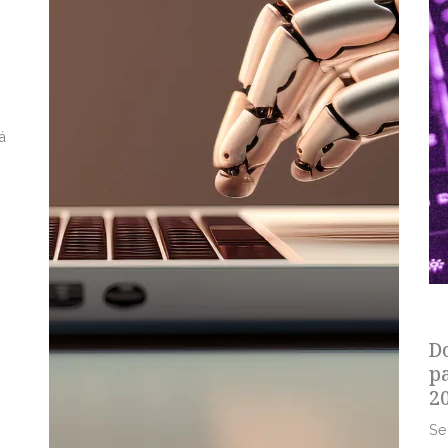
á
s
D
p
2
Se