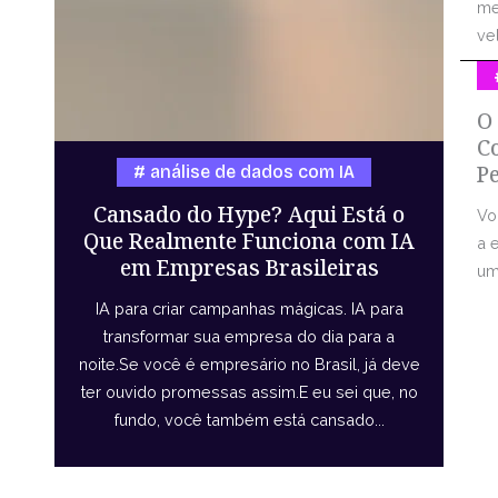
me
vel
O
C
P
análise de dados com IA
Cansado do Hype? Aqui Está o
Vo
Que Realmente Funciona com IA
a 
em Empresas Brasileiras
uma
IA para criar campanhas mágicas. IA para
transformar sua empresa do dia para a
noite.Se você é empresário no Brasil, já deve
ter ouvido promessas assim.E eu sei que, no
fundo, você também está cansado...