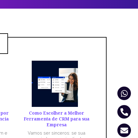
Wha
Pho
Env
alt
 por
Como Escolher a Melhor
ncia
Ferramenta de CRM para sua
Empresa
êm e
Vamos ser sinceros: se sua