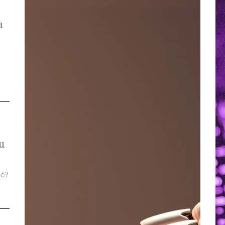
a
u
 é?