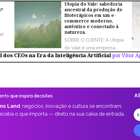
Utopia do Vale: sabedoria
s?
ancestral da produção de
fitoterápicos em um e-
commerce moderno,
autêntico e conectado à
natureza.
il
SOBRE O CLIENTE: A Utopia
do Vale é uma empresa...
 dos CEOs na Era da Inteligência Artificial
por Vitor 
nto que inspira decisões
A
ns Land
,
negócios, inovação e cultura se encontram.
E-
receba o que importa —
direto na sua caixa de entrada.
ma