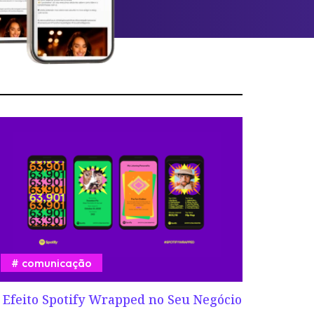
comunicação
 Efeito Spotify Wrapped no Seu Negócio