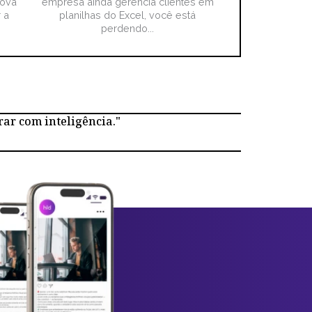
nova
empresa ainda gerencia clientes em
 a
planilhas do Excel, você está
perdendo...
rar com inteligência."