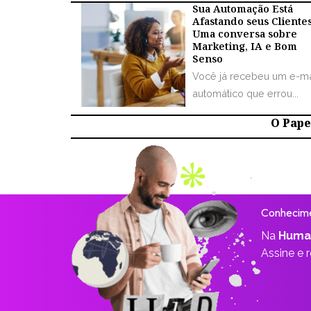
Sua Automação Está
Afastando seus Cliente
Uma conversa sobre
Marketing, IA e Bom
Senso
Você já recebeu um e-ma
automático que errou...
O Papel
Conhecime
Na
Huma
Assine e 