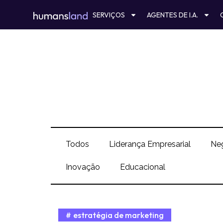
Ir
SERVIÇOS
AGENTES DE I.A.
para
o
conteúdo
Todos
Liderança Empresarial
Ne
Inovação
Educacional
estratégia de marketing