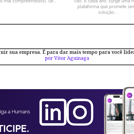
ão mal compreendidos). Se...
vão. A cada ano, surge uma 
plataforma que promete ser
solução...
tuir sua empresa. É para dar mais tempo para você lide
por Vitor Aguinaga
siga a Humans
ICIPE.