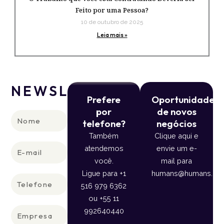
Feito por uma Pessoa?
10 de outubro de 2025
Leia mais »
NEWSLETTER
Prefere
Oportunidade
por
de novos
Nome
telefone?
negócios
Também
Clique aqui e
E-
atendemos
envie um e-
mail
você.
mail para
Ligue para +1
humans@humans.lan
Telefone
516 979 6362
ou +55 11
Empresa
992640440