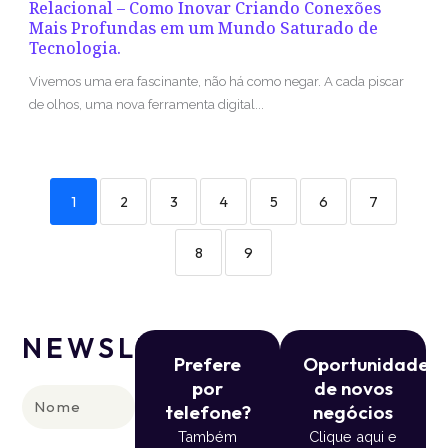
Relacional – Como Inovar Criando Conexões
Mais Profundas em um Mundo Saturado de
Tecnologia.
Vivemos uma era fascinante, não há como negar. A cada piscar
de olhos, uma nova ferramenta digital...
1
2
3
4
5
6
7
8
9
NEWSLETTER
Prefere
Oportunidade
por
de novos
Nome
telefone?
negócios
Também
Clique aqui e