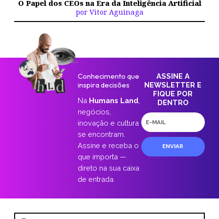
O Papel dos CEOs na Era da Inteligência Artificial
por Vitor Aguinaga
Conhecimento que
ASSINE A
inspira decisões
NEWSLETTER E
FIQUE POR
Na
Humans Land
,
DENTRO
negócios,
E-
inovação e cultura
mail
se encontram.
Assine e receba o
ENVIAR
que importa —
direto na sua caixa
de entrada.