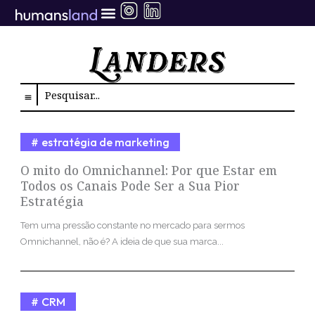
Ir
para
o
conteúdo
Search
estratégia de marketing
O mito do Omnichannel: Por que Estar em
Todos os Canais Pode Ser a Sua Pior
Estratégia
Tem uma pressão constante no mercado para sermos
Omnichannel, não é? A ideia de que sua marca...
CRM