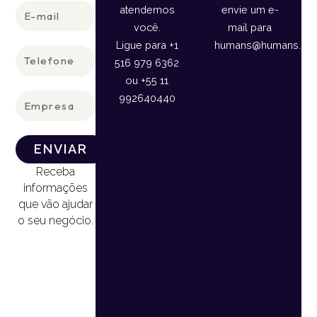
E-
atendemos
envie um e-
mail
você.
mail para
Ligue para +1
humans@humans.lan
Telefone
516 979 6362
ou +55 11
Empresa
992640440
ENVIAR
Receba
informações
que vão ajudar
o seu negócio.