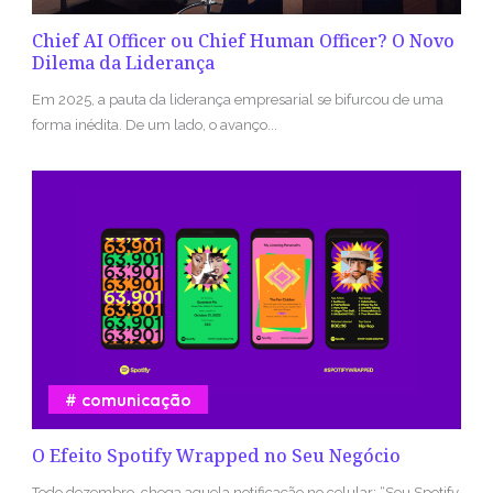
Chief AI Officer ou Chief Human Officer? O Novo
Dilema da Liderança
Em 2025, a pauta da liderança empresarial se bifurcou de uma
forma inédita. De um lado, o avanço...
comunicação
O Efeito Spotify Wrapped no Seu Negócio
Todo dezembro, chega aquela notificação no celular: “Seu Spotify