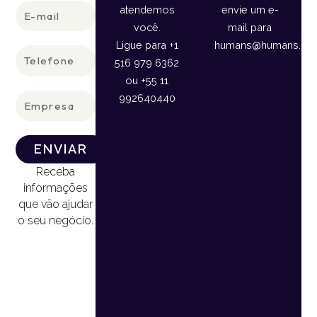
E-
atendemos
envie um e-
mail
você.
mail para
Ligue para +1
humans@humans.lan
Telefone
516 979 6362
ou +55 11
Empresa
992640440
ENVIAR
Receba
informações
que vão ajudar
o seu negócio.