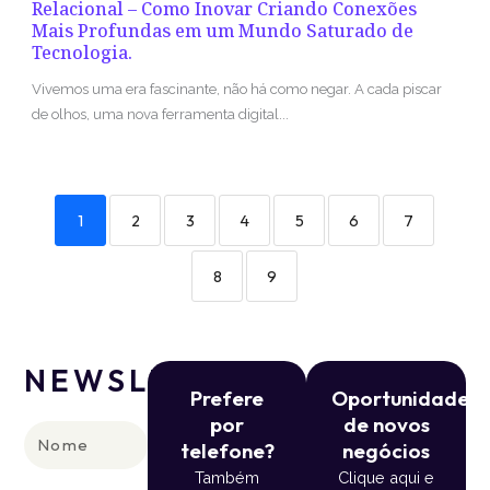
Relacional – Como Inovar Criando Conexões
Mais Profundas em um Mundo Saturado de
Tecnologia.
Vivemos uma era fascinante, não há como negar. A cada piscar
de olhos, uma nova ferramenta digital...
1
2
3
4
5
6
7
8
9
NEWSLETTER
Prefere
Oportunidade
por
de novos
Nome
telefone?
negócios
Também
Clique aqui e