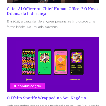
Chief AI Officer ou Chief Human Officer? O Novo
Dilema da Liderança
Em 2025, a pauta da liderança empresarial se bifurcou de uma
forma inédita. De um lado, o avanço...
comunicação
O Efeito Spotify Wrapped no Seu Negócio
Todo dezembro, chega aquela notificação no celular: “Seu Spotify