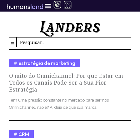
Ir
para
o
conteúdo
Search
estratégia de marketing
O mito do Omnichannel: Por que Estar em
Todos os Canais Pode Ser a Sua Pior
Estratégia
Tem uma pressão constante no mercado para sermos
Omnichannel, não é? A ideia de que sua marca...
CRM