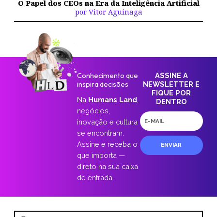
O Papel dos CEOs na Era da Inteligência Artificial
por Vitor Aguinaga
Conhecimento que
ASSINE A
inspira decisões
NEWSLETTER E
FIQUE POR
Na
Humans Land
,
DENTRO
negócios,
E-
inovação e cultura
mail
se encontram.
Assine e receba o
ENVIAR
que importa —
direto na sua caixa
de entrada.