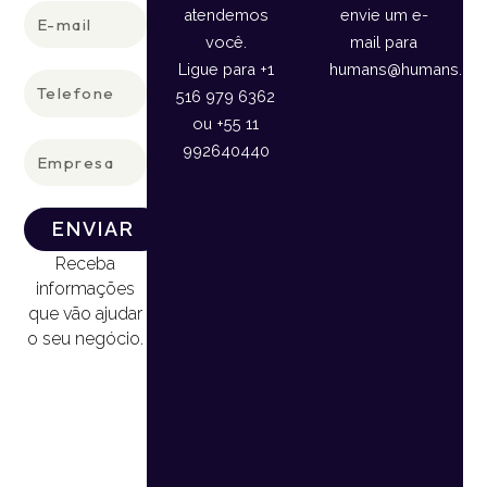
E-
atendemos
envie um e-
mail
você.
mail para
Ligue para +1
humans@humans.lan
Telefone
516 979 6362
ou +55 11
Empresa
992640440
ENVIAR
Receba
informações
que vão ajudar
o seu negócio.