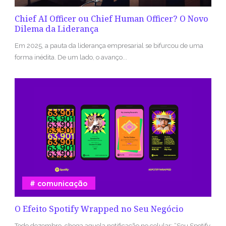
Chief AI Officer ou Chief Human Officer? O Novo
Dilema da Liderança
Em 2025, a pauta da liderança empresarial se bifurcou de uma
forma inédita. De um lado, o avanço...
comunicação
O Efeito Spotify Wrapped no Seu Negócio
Todo dezembro, chega aquela notificação no celular: “Seu Spotify