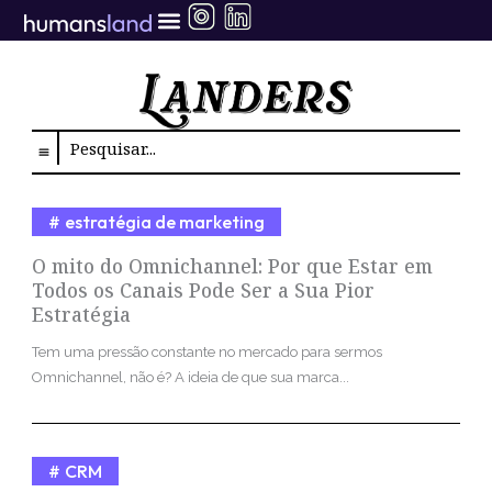
Ir
para
o
conteúdo
Search
estratégia de marketing
O mito do Omnichannel: Por que Estar em
Todos os Canais Pode Ser a Sua Pior
Estratégia
Tem uma pressão constante no mercado para sermos
Omnichannel, não é? A ideia de que sua marca...
CRM