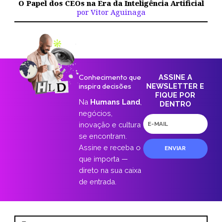
O Papel dos CEOs na Era da Inteligência Artificial
por Vitor Aguinaga
Conhecimento que
ASSINE A
inspira decisões
NEWSLETTER E
FIQUE POR
Na
Humans Land
,
DENTRO
negócios,
E-
inovação e cultura
mail
se encontram.
Assine e receba o
ENVIAR
que importa —
direto na sua caixa
de entrada.