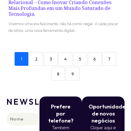
Relacional – Como Inovar Criando Conexões
Mais Profundas em um Mundo Saturado de
Tecnologia.
Vivemos uma era fascinante, não há como negar. A cada piscar
de olhos, uma nova ferramenta digital...
1
2
3
4
5
6
7
8
9
NEWSLETTER
Prefere
Oportunidade
por
de novos
Nome
telefone?
negócios
Também
Clique aqui e