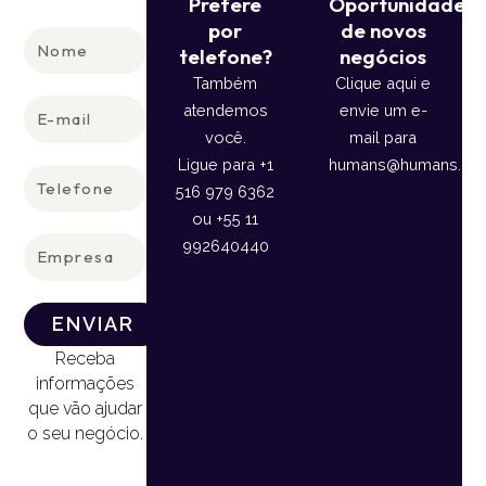
Prefere
Oportunidade
por
de novos
Nome
telefone?
negócios
Também
Clique aqui e
E-
atendemos
envie um e-
mail
você.
mail para
Ligue para +1
humans@humans.lan
Telefone
516 979 6362
ou +55 11
Empresa
992640440
ENVIAR
Receba
informações
que vão ajudar
o seu negócio.