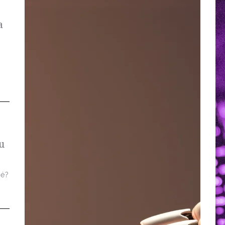
a
u
 é?