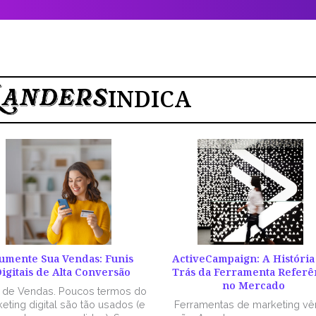
INDICA
umente Sua Vendas: Funis
ActiveCampaign: A História
igitais de Alta Conversão
Trás da Ferramenta Referê
no Mercado
l de Vendas. Poucos termos do
eting digital são tão usados (e
Ferramentas de marketing v