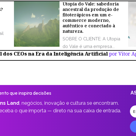
Utopia do Vale: sabedoria
s?
ancestral da produção de
fitoterápicos em um e-
commerce moderno,
autêntico e conectado à
natureza.
il
SOBRE O CLIENTE: A Utopia
do Vale é uma empresa...
 dos CEOs na Era da Inteligência Artificial
por Vitor 
nto que inspira decisões
A
ns Land
,
negócios, inovação e cultura se encontram.
E-
receba o que importa —
direto na sua caixa de entrada.
ma