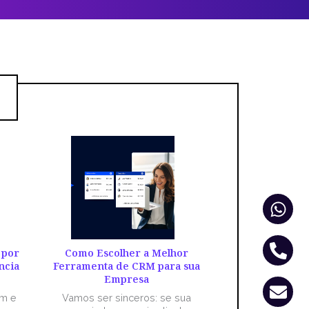
Wha
Pho
Env
alt
 por
Como Escolher a Melhor
ncia
Ferramenta de CRM para sua
Empresa
êm e
Vamos ser sinceros: se sua