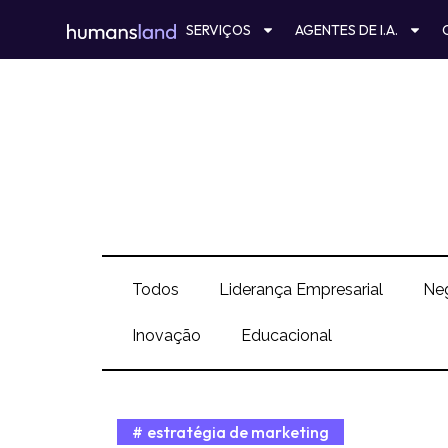
Ir
SERVIÇOS
AGENTES DE I.A.
para
o
conteúdo
Todos
Liderança Empresarial
Ne
Inovação
Educacional
estratégia de marketing