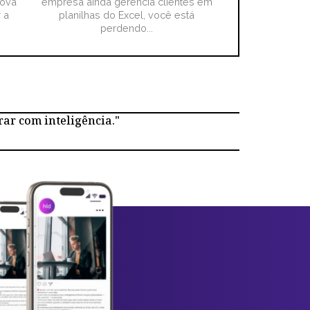
nova
empresa ainda gerencia clientes em
 a
planilhas do Excel, você está
perdendo...
rar com inteligência."