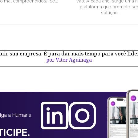
ão mal compreendidos). Se...
vão. A cada ano, surge uma 
plataforma que promete ser
solução...
tuir sua empresa. É para dar mais tempo para você lide
por Vitor Aguinaga
siga a Humans
ICIPE.