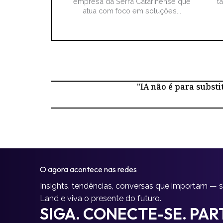
empresa da Serra Catarinense que
t
atua com foco em soluções...
"IA não é para substi
O agora acontece nas redes
Insights, tendências, conversas que importam — 
Land e viva o presente do futuro.
SIGA. CONECTE-SE. PART