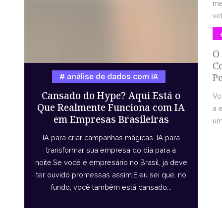
me
vel
O
C
P
análise de dados com IA
Cansado do Hype? Aqui Está o
Vo
Que Realmente Funciona com IA
a 
em Empresas Brasileiras
uma
IA para criar campanhas mágicas. IA para
transformar sua empresa do dia para a
noite.Se você é empresário no Brasil, já deve
ter ouvido promessas assim.E eu sei que, no
fundo, você também está cansado...