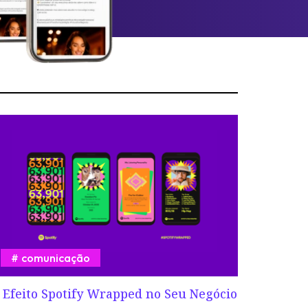
comunicação
 Efeito Spotify Wrapped no Seu Negócio