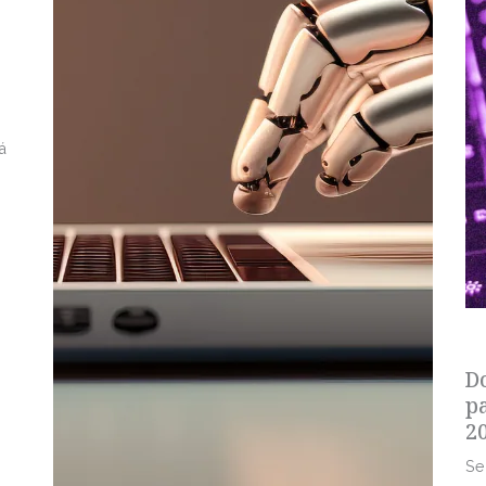
á
s
D
p
2
Se