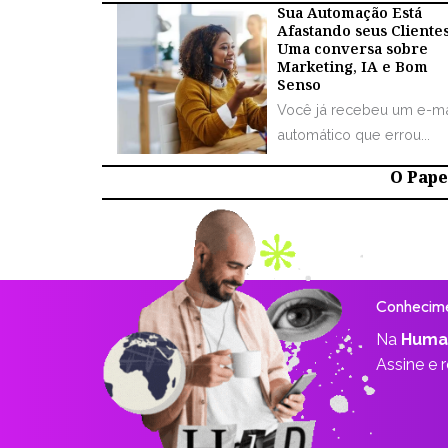
Sua Automação Está
Afastando seus Cliente
Uma conversa sobre
Marketing, IA e Bom
Senso
Você já recebeu um e-ma
automático que errou...
O Papel
Conhecime
Na
Huma
Assine e 