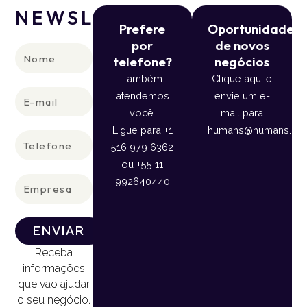
NEWSLETTER
Prefere
Oportunidade
por
de novos
Nome
telefone?
negócios
Também
Clique aqui e
E-
atendemos
envie um e-
mail
você.
mail para
Ligue para +1
humans@humans.lan
Telefone
516 979 6362
ou +55 11
Empresa
992640440
ENVIAR
Receba
informações
que vão ajudar
o seu negócio.